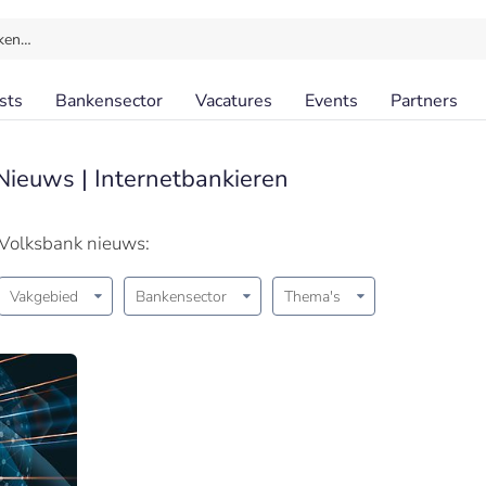
ken…
sts
Bankensector
Vacatures
Events
Partners
Nieuws | Internetbankieren
 Volksbank nieuws:
Vakgebied
Bankensector
Thema's