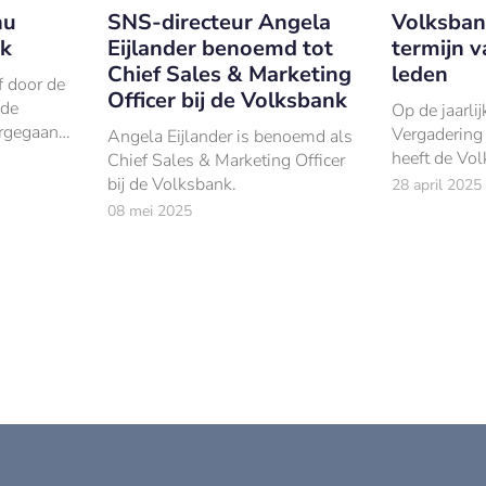
nu
SNS-directeur Angela
Volksban
nk
Eijlander benoemd tot
termijn v
Chief Sales & Marketing
leden
f door de
Officer bij de Volksbank
 de
Op de jaarl
rgegaan
Vergadering
Angela Eijlander is benoemd als
heeft de Vo
Chief Sales & Marketing Officer
bekendgemaa
bij de Volksbank.
28 april 2025
benoemingst
08 mei 2025
zijn RvC-led