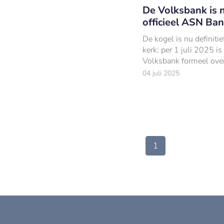
De Volksbank is 
officieel ASN Ba
De kogel is nu definitie
kerk: per 1 juli 2025 is
Volksbank formeel ove
in ASN Bank.
04 juli 2025
1