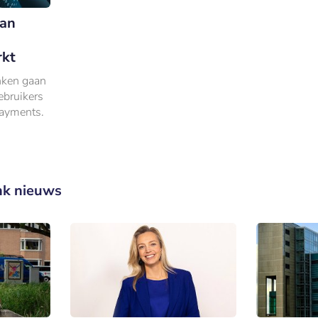
dan
rkt
nken gaan
ebruikers
Payments.
nk nieuws