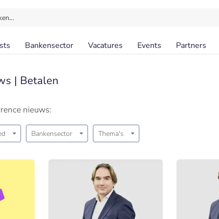
ken…
sts
Bankensector
Vacatures
Events
Partners
ws | Betalen
rrence nieuws:
ed
Bankensector
Thema's