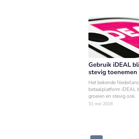
Gebruik iDEAL bli
stevig toenemen
Het bekende Nederlan
betaalplatform iDEAL bl
groeien en stevig ook.
31 mei 2018