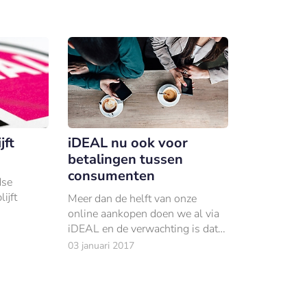
AMRO, ING,
jft
iDEAL nu ook voor
betalingen tussen
consumenten
dse
ijft
Meer dan de helft van onze
online aankopen doen we al via
iDEAL en de verwachting is dat
consumenten voor onderlinge
03 januari 2017
betalingen ook steeds vaker
iDEAL gaan gebruiken.