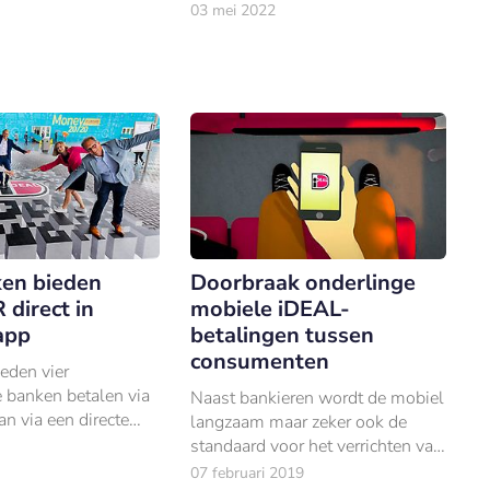
03 mei 2022
ken bieden
Doorbraak onderlinge
direct in
mobiele iDEAL-
app
betalingen tussen
consumenten
eden vier
 banken betalen via
Naast bankieren wordt de mobiel
n via een directe
langzaam maar zeker ook de
n hun mobiel
standaard voor het verrichten van
pp. Dat zijn ABN
iDEAL-betalingen.
07 februari 2019