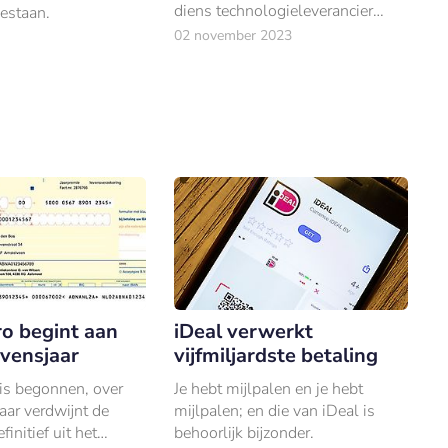
diens technologieleverancier
bestaan.
Payconiq afgerond.
02 november 2023
ro begint aan
iDeal verwerkt
evensjaar
vijfmiljardste betaling
 is begonnen, over
Je hebt mijlpalen en je hebt
jaar verdwijnt de
mijlpalen; en die van iDeal is
finitief uit het
behoorlijk bijzonder.