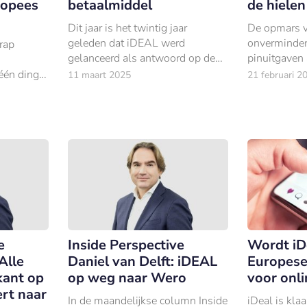
ropees
betaalmiddel
de hielen
Dit jaar is het twintig jaar
De opmars v
geleden dat iDEAL werd
onverminderd
rap
gelanceerd als antwoord op de
pinuitgaven
groeiende behoefte aan een
2024 met 2,
één ding
11 maart 2025
21 februari 2
betrouwbaar en eenvoudig
opzichte van
zijn eigen
online betaalmiddel.
stegen de o
met maar li
e
Inside Perspective
Wordt iD
Alle
Daniel van Delft: iDEAL
Europese
kant op
op weg naar Wero
voor onli
ert naar
In de maandelijkse column Inside
iDeal is kla