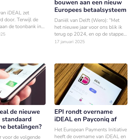
bouwen aan een nieuw
Europees betaalsysteem
an iDEAL zet
 door. Terwijl de
Daniël van Delft (Wero): “Met
 aan de toonbank in
het nieuwe jaar voor ons blik ik
8% groeiden ten
terug op 2024, en op de stappen
025
 een jaar eerder,
die we hebben gezet om Wero
17 januari 2025
nline iDEAL-uitgaven
op te bouwen.“
efst 13%.
eal de nieuwe
EPI rondt overname
 standaard
iDEAL en Payconiq af
ne betalingen?
Het European Payments Initiative
heeft de overname van iDEAL en
ar voor de volgende