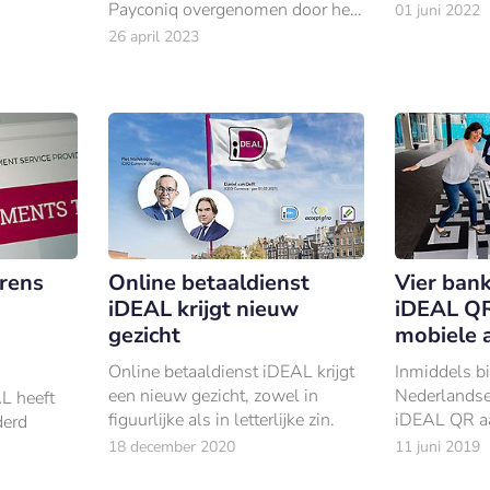
betaalleven.
Payconiq overgenomen door het
01 juni 2022
European Payments Initiative
26 april 2023
(EPI).
rens
Online betaaldienst
Vier ban
iDEAL krijgt nieuw
iDEAL QR 
gezicht
mobiele 
Online betaaldienst iDEAL krijgt
Inmiddels bi
een nieuw gezicht, zowel in
Nederlandse
L heeft
figuurlijke als in letterlijke zin.
iDEAL QR aa
derd
integratie i
18 december 2020
11 juni 2019
bankieren a