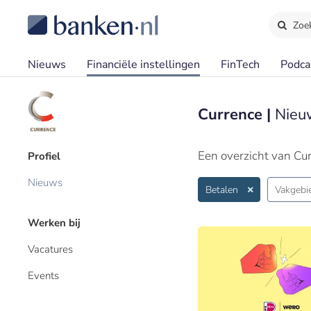
Zoe
Nieuws
Financiële instellingen
FinTech
Podca
Currence |
Nieu
Een overzicht van Cu
Profiel
Nieuws
Betalen
Vakgebi
Werken bij
Vacatures
Events