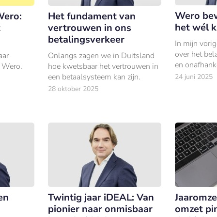
Wero bew
Wero:
Het fundament van
het wél 
t
vertrouwen in ons
betalingsverkeer
In mijn vori
over het bel
aar
Onlangs zagen we in Duitsland
en onafhank
 Wero.
hoe kwetsbaar het vertrouwen in
betaalsystee
een betaalsysteem kan zijn.
24 juni 2025
helder.
28 oktober 2025
en
Twintig jaar iDEAL: Van
Jaaromze
pionier naar onmisbaar
omzet pi