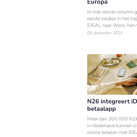
Europa
In mijn eerste column g
eerste inkijkje in het tra
iDEAL naar Wero, het 
Europese betaalsystee
05 december 2024
de vlag van EPI.
N26 integreert i
betaalapp
Meer dan 300.000 N26
in Nederland kunnen si
online betalen met iD