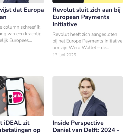
ijst dat Europa
Revolut sluit zich aan bij
kan
European Payments
Initiative
ge column schreef ik
ang van een krachtig
Revolut heeft zich aangesloten
elijk Europees
bij het Europe Payments Initiative
m. De urgentie is
om zijn Wero Wallet – de
Europese uitwerking van iDEAL
13 juni 2025
– komende zomer naar zijn
klanten te brengen.
t iDEAL zit
Inside Perspective
nbetalingen op
Daniel van Delft: 2024 -