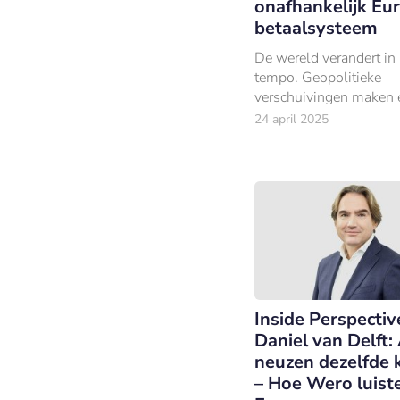
onafhankelijk Eu
betaalsysteem
De wereld verandert in 
tempo. Geopolitieke
verschuivingen maken 
duidelijk: Europa moet 
24 april 2025
koers varen.
Inside Perspectiv
Daniel van Delft: 
neuzen dezelfde 
– Hoe Wero luist