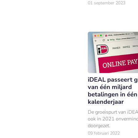
hun N26-account.
01 september 2023
iDEAL passeert g
van één miljard
betalingen in één
kalenderjaar
De groeispurt van iDEA
ook in 2021 onvermin
doorgezet.
09 februari 2022