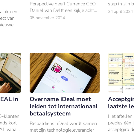
Perspective geeft Currence CEO
stap in zijn 
Daniel van Delft een kijkje achter
af ik een
24 april 2024
de schermen bij de transformatie
ject van
05 november 2024
van iDEAL naar Wero.
nieuwe
m onder
DEAL in
Overname iDeal moet
Acceptgi
leiden tot internationaal
laatste l
betaalsysteem
-klanten
Het aftellen
nds kort
precies één 
Betaaldienst iDeal wordt samen
EAL vanaf
acceptgiro de
met zijn technologieleverancier