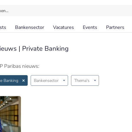
ken…
sts
Bankensector
Vacatures
Events
Partners
ieuws | Private Banking
P Paribas nieuws:
te Banking
Bankensector
Thema's