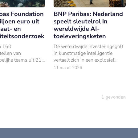
bas Foundation
BNP Paribas: Nederland
iljoen euro uit
speelt sleutelrol in
aat- en
wereldwijde AI-
iteitsonderzoek
toeleveringsketen
n 160
De wereldwijde investeringsgolf
tellen van
in kunstmatige intelligentie
elijke teams uit 21
vertaalt zich in een explosief
cteerde de BNP
groeiende handel in AI-
11 maart 2026
dation elf
gerelateerde goederen. Dat blijkt
ojecten gericht op
uit een analyse van BNP Paribas.
van oceaan- en
emen.
1
gevonden