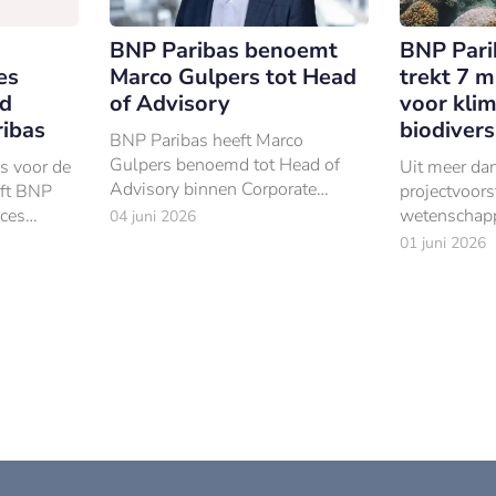
BNP Paribas benoemt
BNP Pari
es
Marco Gulpers tot Head
trekt 7 m
rd
of Advisory
voor klim
ribas
biodivers
BNP Paribas heeft Marco
Gulpers benoemd tot Head of
s voor de
Uit meer da
Advisory binnen Corporate
eft BNP
projectvoors
Finance en M&A in Nederland.
ices
wetenschapp
04 juni 2026
custodian
landen sele
01 juni 2026
haar
Paribas Foun
ld (per
onderzoekspr
het behoud 
kustecosyst