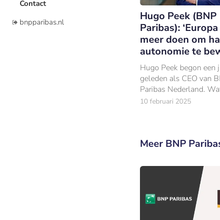
Contact
Hugo Peek (BNP
bnpparibas.nl
Paribas): ‘Europ
meer doen om ha
autonomie te be
Hugo Peek begon een j
geleden als CEO van 
Paribas Nederland. W
aanspreekt, is de ambit
10 februari 2025
bank heeft om een
voortrekkersrol te neme
uitdagingen waar de we
Meer BNP Pariba
staat.