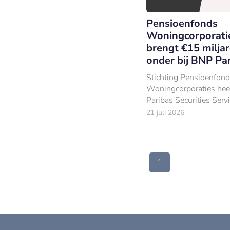
Pensioenfonds
Woningcorporati
brengt €15 milja
onder bij BNP Pa
Stichting Pensioenfond
Woningcorporaties he
Paribas Securities Serv
aangesteld als global 
21 juli 2026
en administrateur voor 
beleggingen van €15 m
31 december 2025).
1