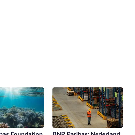
bas Foundation
BNP Paribas: Nederland