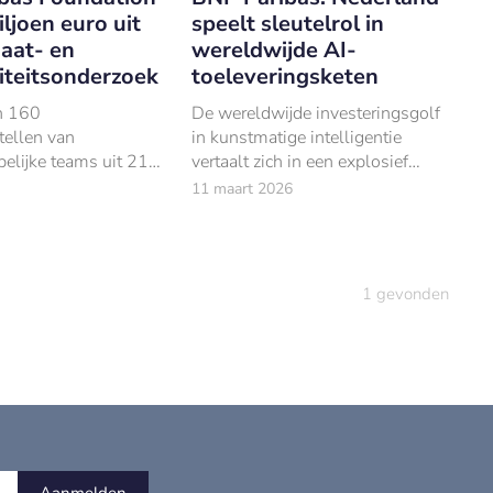
iljoen euro uit
speelt sleutelrol in
aat- en
wereldwijde AI-
iteitsonderzoek
toeleveringsketen
n 160
De wereldwijde investeringsgolf
tellen van
in kunstmatige intelligentie
elijke teams uit 21
vertaalt zich in een explosief
cteerde de BNP
groeiende handel in AI-
11 maart 2026
dation elf
gerelateerde goederen. Dat blijkt
ojecten gericht op
uit een analyse van BNP Paribas.
van oceaan- en
emen.
1
gevonden
Aanmelden