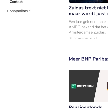
Contact
Zuidas trekt niet 
bnpparibas.nl
maar wordt juist
Een jaar geleden maak
AMRO bekend dat het 
Amsterdamse Zuidas
grotendeels zou verlate
01 november 2021
vertrek van de bank uit 
financiële hart van Am
stond niet op zichzelf.
Meer BNP Pariba
Pensioenfonds