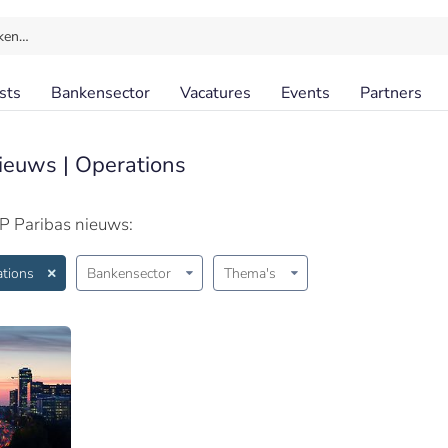
ken…
sts
Bankensector
Vacatures
Events
Partners
ieuws | Operations
P Paribas nieuws:
tions
Bankensector
Thema's