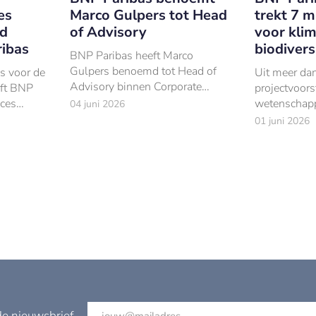
es
Marco Gulpers tot Head
trekt 7 m
rd
of Advisory
voor klim
ribas
biodivers
BNP Paribas heeft Marco
Gulpers benoemd tot Head of
s voor de
Uit meer da
Advisory binnen Corporate
eft BNP
projectvoors
Finance en M&A in Nederland.
ices
wetenschapp
04 juni 2026
custodian
landen sele
01 juni 2026
haar
Paribas Foun
ld (per
onderzoekspr
het behoud 
kustecosyst
de nieuwsbrief