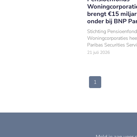
Woningcorporati
brengt €15 milja
onder bij BNP Pa
Stichting Pensioenfond
Woningcorporaties he
Paribas Securities Serv
aangesteld als global 
21 juli 2026
en administrateur voor 
beleggingen van €15 m
31 december 2025).
1
Meld je aan voor 