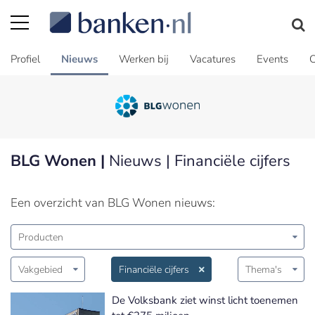
Profiel
Nieuws
Werken bij
Vacatures
Events
C
BLG Wonen |
Nieuws | Financiële cijfers
Een overzicht van BLG Wonen nieuws:
Producten
Vakgebied
Financiële cijfers
Thema's
De Volksbank ziet winst licht toenemen