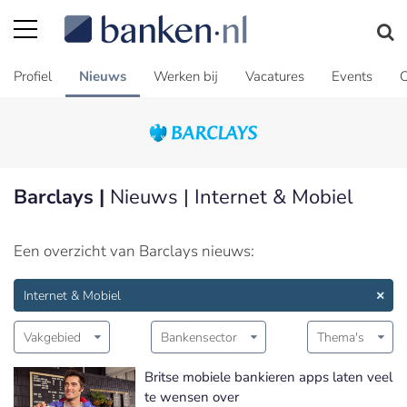
Profiel
Nieuws
Werken bij
Vacatures
Events
C
Barclays |
Nieuws | Internet & Mobiel
Een overzicht van Barclays nieuws:
Internet & Mobiel
Vakgebied
Bankensector
Thema's
Britse mobiele bankieren apps laten veel
te wensen over