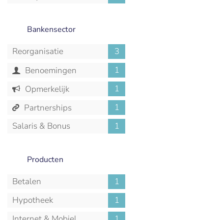
Bankensector
Reorganisatie
3
1
Benoemingen
1
Opmerkelijk
1
Partnerships
Salaris & Bonus
1
Producten
Betalen
1
Hypotheek
1
Internet & Mobiel
1