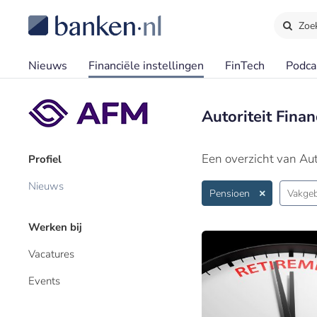
Zoe
Nieuws
Financiële instellingen
FinTech
Podca
Autoriteit Fina
Een overzicht van Aut
Profiel
Nieuws
Pensioen
Vakgeb
Werken bij
Vacatures
Events