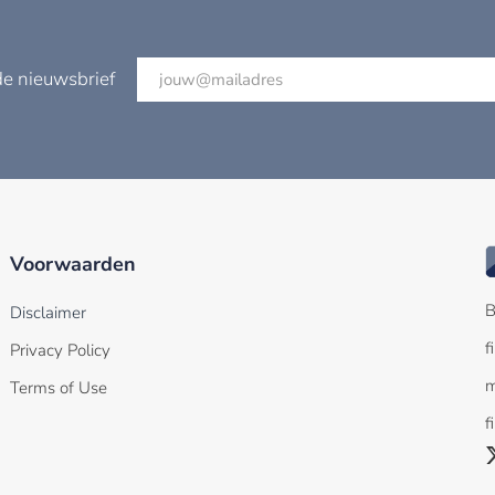
de nieuwsbrief
Voorwaarden
B
Disclaimer
f
Privacy Policy
m
Terms of Use
f