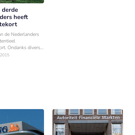
 derde
ders heeft
tekort
an de Nederlanders
tentieel
ort. Ondanks diverse
van de sector - zoals
 2015
ommunicatie en
overzicht.