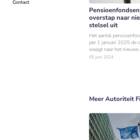
Contact
Pensioenfondsen 
overstap naar ni
stelsel uit
Het aantal pensioenfo
per 1 januari 2025 de 
waagt naar het nieuwe
pensioenstelsel is beho
05 juni 2024
gedaald.
Meer Autoriteit 