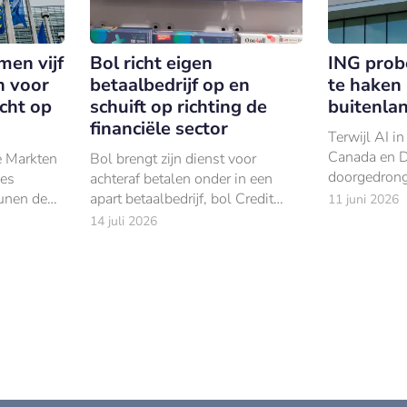
en vijf
Bol richt eigen
ING prob
 voor
betaalbedrijf op en
te haken 
icht op
schuift op richting de
buitenla
financiële sector
Terwijl AI i
Canada en Du
e Markten
Bol brengt zijn dienst voor
doorgedrong
des
achteraf betalen onder in een
van hypothe
eunen de
apart betaalbedrijf, bol Credit
11 juni 2026
de Nederlan
opese
Services.
14 juli 2026
lang als ko
 en
kket de