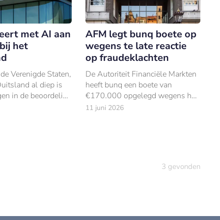
eert met AI aan
AFM legt bunq boete op
bij het
wegens te late reactie
nd
op fraudeklachten
n de Verenigde Staten,
De Autoriteit Financiële Markten
itsland al diep is
heeft bunq een boete van
en in de beoordeling
€170.000 opgelegd wegens het
ekaanvragen, gold
niet tijdig afhandelen van
11 juni 2026
dse hypotheeksector
klachten van klanten die
pschuw.
slachtoffer waren van online
fraude.
3
gevonden