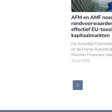
AFM en AMF noem
randvoorwaarden
effectief EU-toez
kapitaalmarkten
De Autoriteit Financiël
en de Franse Autorité 
Marchés Financiers st
voorstellen van de Eur
29 juli 2026
Commissie om met het
Kapitaalmarktintegratie
Toezichtcentralisatiepa
mar
1