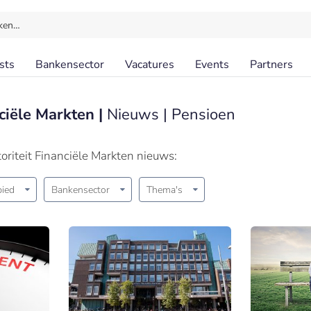
ken…
sts
Bankensector
Vacatures
Events
Partners
nciële Markten |
Nieuws | Pensioen
oriteit Financiële Markten nieuws:
ied
Bankensector
Thema's