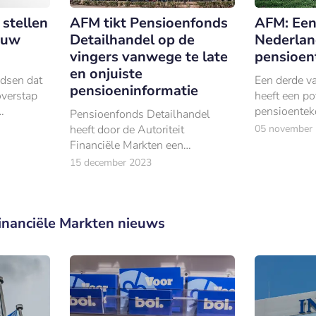
stellen
AFM tikt Pensioenfonds
AFM: Een
euw
Detailhandel op de
Nederlan
vingers vanwege te late
pensioen
en onjuiste
ndsen dat
Een derde v
pensioeninformatie
overstap
heeft een po
pensioentek
Pensioenfonds Detailhandel
orlijk
initiatieven 
heeft door de Autoriteit
05 november
maatwerk c
Financiële Markten een
mijnpensioen
bestuurlijke boete opgelegd
15 december 2023
gekregen van €136.000.
Financiële Markten nieuws