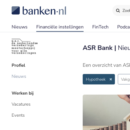
Zoe
Nieuws
Financiële instellingen
FinTech
Podca
ASR Bank |
Nie
Een overzicht van AS
Profiel
Nieuws
Hypotheek
Vakg
Werken bij
Vacatures
Events