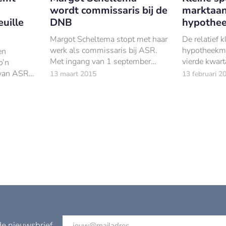
wordt commissaris bij de
marktaan
uille
DNB
hypothe
Margot Scheltema stopt met haar
De relatief 
werk als commissaris bij ASR.
hypotheekma
en
Met ingang van 1 september
vierde kwar
o’n
treedt zij toe tot de raad van
marktaandee
van ASR,
13 maart 2015
13 februari 2
commissarissen van De
Achmea Hyp
van €1,7
Nederlandsche Bank (DNB).
beiden een u
kwartaal ge
de nieuwsbrief