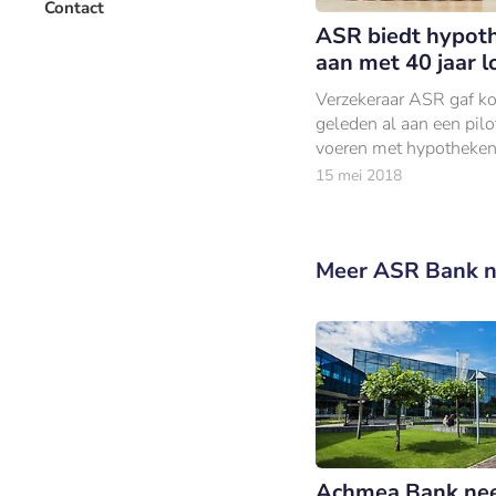
Contact
ASR biedt hypot
aan met 40 jaar l
Verzekeraar ASR gaf ko
geleden al aan een pilot
voeren met hypotheken
looptijd van 40 jaar en 
15 mei 2018
maand wordt deze nie
hypotheek landelijk a
Meer ASR Bank 
Achmea Bank ne