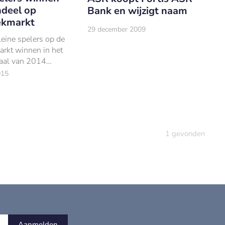
deel op
Bank en wijzigt naam
ekmarkt
29 december 2009
kleine spelers op de
rkt winnen in het
taal van 2014
l. Delta Lloyd en
015
otheekbank hebben
itstekend laatste
had.
1
gevonden
Aanmelden