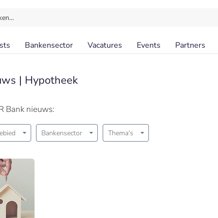
ken…
sts
Bankensector
Vacatures
Events
Partners
uws | Hypotheek
R Bank nieuws:
ebied
Bankensector
Thema's