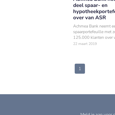
deel spaar- en
hypotheekportefe
over van ASR
Achmea Bank neemt e
spaarportefeuille met z
125.000 klanten over 
met een spaarvolume 
22 maart 2019
miljard.
1
Meld je aan voor 