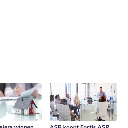
pelers winnen
ASR koopt Fortis ASR