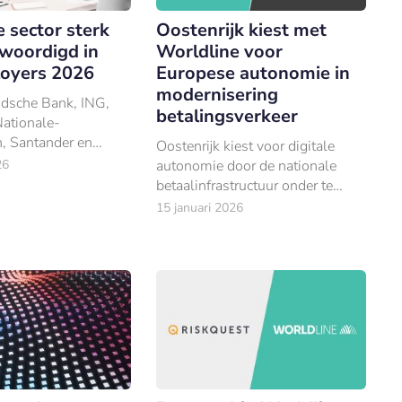
e sector sterk
Oostenrijk kiest met
woordigd in
Worldline voor
oyers 2026
Europese autonomie in
modernisering
dsche Bank, ING,
betalingsverkeer
Nationale-
, Santander en
Oostenrijk kiest voor digitale
zichzelf een jaar
26
autonomie door de nationale
p werkgever noemen.
betaalinfrastructuur onder te
brengen in een Europese
15 januari 2026
soevereine cloud.