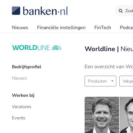
Zoe
Nieuws
Financiële instellingen
FinTech
Podca
Worldline |
Nie
Een overzicht van Wo
Bedrijfsprofiel
Nieuws
Producten
Vakge
Werken bij
Vacatures
Events