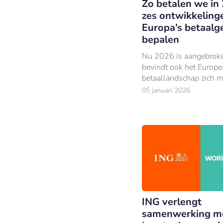
Zo betalen we in
zes ontwikkeling
Europa’s betaalg
bepalen
Nu 2026 is aangebrok
bevindt ook het Europe
betaallandschap zich m
een periode van vernie
05 januari 2026
ING verlengt
samenwerking m