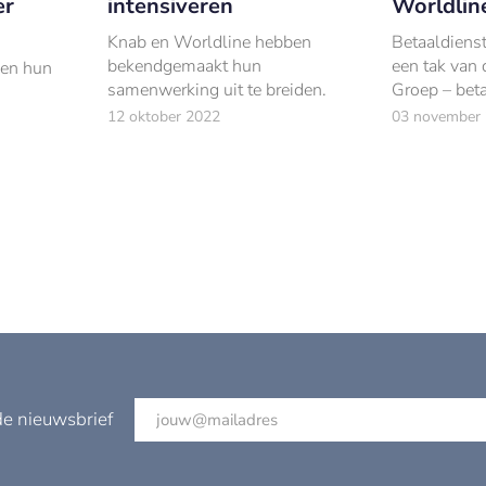
er
intensiveren
Worldline
Knab en Worldline hebben
Betaaldienst
bekendgemaakt hun
een tak van 
ben hun
samenwerking uit te breiden.
Groep – beta
concurrent 
12 oktober 2022
03 november
Ingenico.
de nieuwsbrief