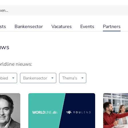
ken…
sts
Bankensector
Vacatures
Events
Partners
uws
rldline nieuws:
bied
Bankensector
Thema's