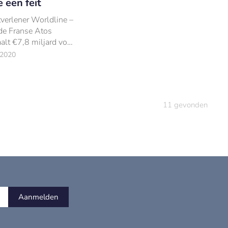
 een feit
verlener Worldline –
de Franse Atos
alt €7,8 miljard voor
en branchegenoot
 2020
11
gevonden
Aanmelden