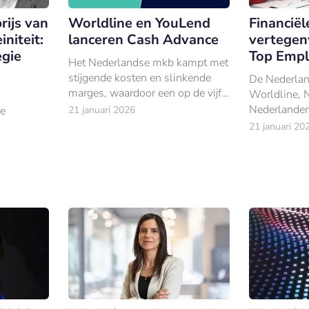
rijs van
Worldline en YouLend
Financiël
niteit:
lanceren Cash Advance
vertegen
egie
Top Empl
Het Nederlandse mkb kampt met
stijgende kosten en slinkende
De Nederlan
marges, waardoor een op de vijf
Worldline, 
ondernemers noodzakelijke
Nederlanden
de
21 januari 2026
investeringen uitstelt.
HSBC mogen 
21 januari 20
lang een to
zichtbare
onomie.