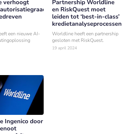
e verhoogt
Partnership Worldline
autorisatiegraad
en RiskQuest moet
edreven
leiden tot ‘best-in-class’
g
kredietanalyseprocessen
eeft een nieuwe AI-
Worldline heeft een partnership
utingoplossing
gesloten met RiskQuest.
19 april 2024
 Ingenico door
enoot