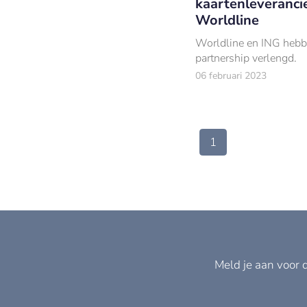
kaartenleveranci
Worldline
Worldline en ING heb
partnership verlengd.
06 februari 2023
1
Meld je aan voor 