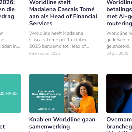
Worldline stelt
Worldlin
 2026:
Madalena Cascais Tomé
betalings
en die
aan als Head of Financial
met AI-g
edrag
Services
routerin
Worldline heeft Madalena
Worldline h
en,
Cascais Tomé per 1 oktober
gedreven ro
se
2025 benoemd tot Head of
gelanceerd.
idden in
Financial Services. In haar
uwing.
06 oktober 2025
24 juli 2025
nieuwe rol wordt ze tevens lid
van het Executive Committee.
Knab en Worldline gaan
Overname
et
samenwerking
brancheg