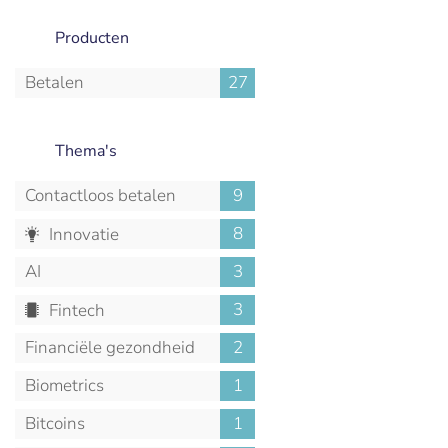
Producten
Betalen
27
Thema's
Contactloos betalen
9
8
Innovatie
AI
3
3
Fintech
Financiële gezondheid
2
Biometrics
1
Bitcoins
1