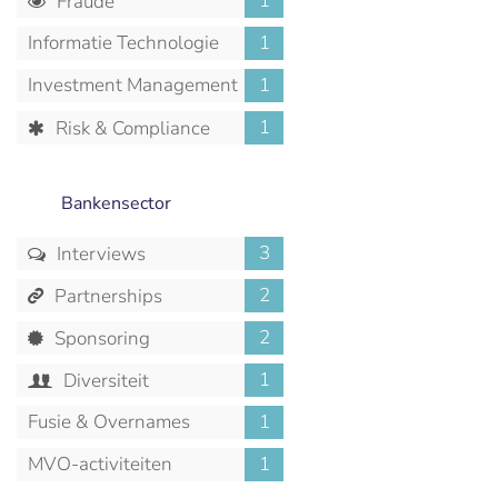
1
Fraude
Informatie Technologie
1
Investment Management
1
1
Risk & Compliance
Bankensector
3
Interviews
2
Partnerships
2
Sponsoring
1
Diversiteit
Fusie & Overnames
1
MVO-activiteiten
1