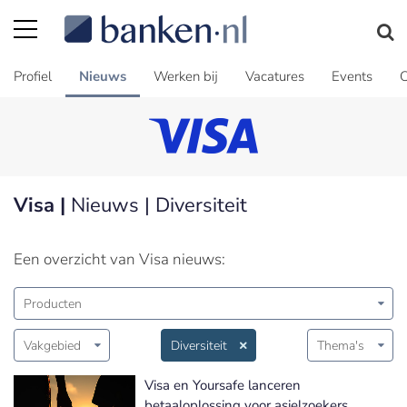
Profiel
Nieuws
Werken bij
Vacatures
Events
C
Visa |
Nieuws | Diversiteit
Een overzicht van Visa nieuws:
Producten
Vakgebied
Diversiteit
Thema's
Visa en Yoursafe lanceren
betaaloplossing voor asielzoekers