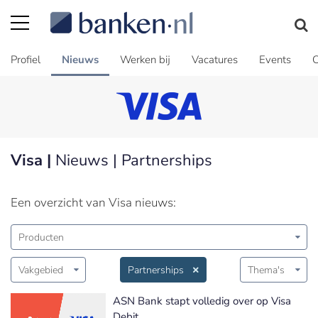
Profiel
Nieuws
Werken bij
Vacatures
Events
C
Visa |
Nieuws | Partnerships
Een overzicht van Visa nieuws:
Producten
Vakgebied
Partnerships
Thema's
ASN Bank stapt volledig over op Visa
Debit