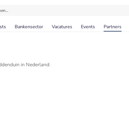
ken…
sts
Bankensector
Vacatures
Events
Partners
denduin in Nederland: