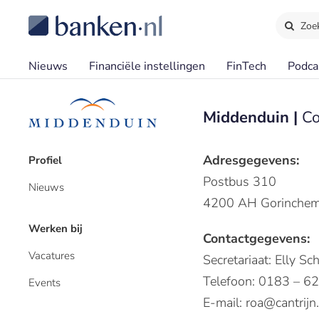
Zoe
Nieuws
Financiële instellingen
FinTech
Podca
Middenduin |
Co
Adresgegevens:
Profiel
Postbus 310
Nieuws
4200 AH Gorinche
Werken bij
Contactgegevens:
Vacatures
Secretariaat: Elly S
Telefoon: 0183 – 6
Events
E-mail: roa@cantrijn.