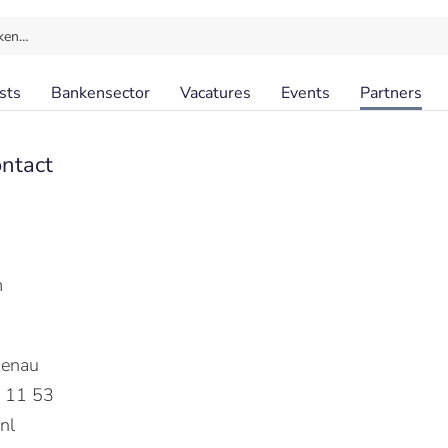
ken…
sts
Bankensector
Vacatures
Events
Partners
ntact
m
chenau
2 11 53
nl