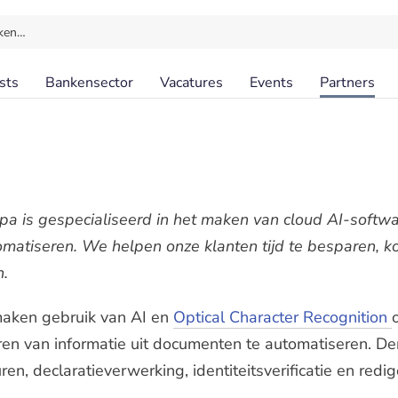
ken…
sts
Bankensector
Vacatures
Events
Partners
ppa is gespecialiseerd in het maken van cloud AI-softw
tomatiseren. We helpen onze klanten tijd te besparen, k
n.
aken gebruik van AI en
Optical Character Recognition
iëren van informatie uit documenten te automatiseren. D
en, declaratieverwerking, identiteitsverificatie en red