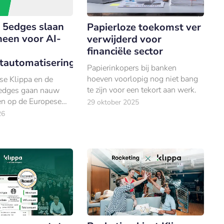
n 5edges slaan
Papierloze toekomst ver
neen voor AI-
verwijderd voor
n
financiële sector
automatisering
Papierinkopers bij banken
hoeven voorlopig nog niet bang
se Klippa en de
te zijn voor een tekort aan werk.
edges gaan nauw
n op de Europese
29 oktober 2025
26