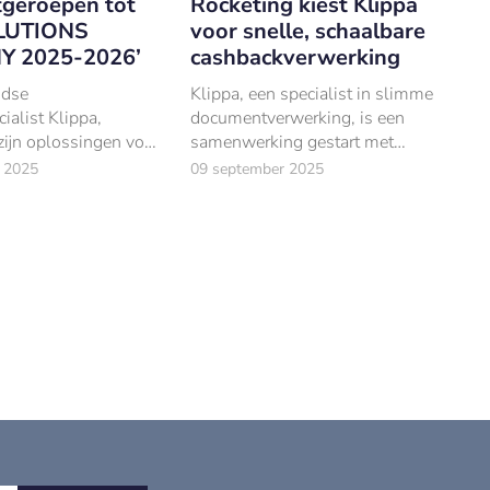
tgeroepen tot
Rocketing kiest Klippa
LUTIONS
voor snelle, schaalbare
 2025-2026’
cashbackverwerking
ndse
Klippa, een specialist in slimme
ialist Klippa,
documentverwerking, is een
ijn oplossingen voor
samenwerking gestart met
e documentverwerking
Rocketing.
 2025
09 september 2025
or Document Strategy
roepen tot ‘HOT
025-2026’ FOTO: