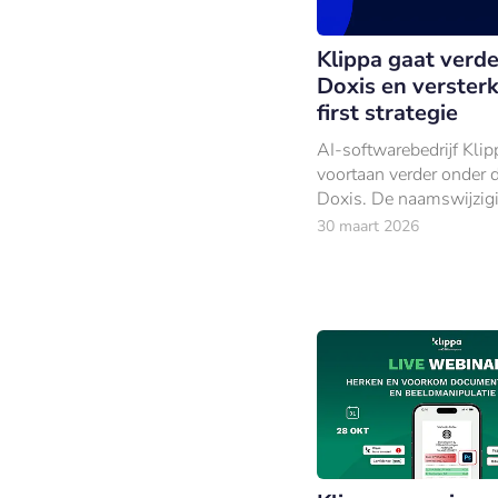
Klippa gaat verde
Doxis en versterk
first strategie
AI-softwarebedrijf Klip
voortaan verder onder
Doxis. De naamswijzig
markeert een nieuwe fa
30 maart 2026
integratie na de overn
Klippa door Doxis in ma
jaar.