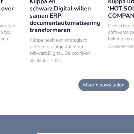
rt
Klippa en
Klippa ui
 over
schwarz.Digital willen
‘HOT SO
samen ERP-
COMPANY
documentautomatisering
 vroeger
De Nederla
transformeren
 tijd.
softwarespec
 een
bekend van z
Klippa heeft een strategisch
intelligent
partnership afgesloten met
16 september
(IDP), is do
schwarz.Digital. De bedrijven
Media uitge
willen samen de nieuwste
08 oktober 2025
COMPANY 2
generatie ERP-
Logo Kl
documentautomatisering naar
middelgrote ondernemingen
Meer nieuws laden
brengen.