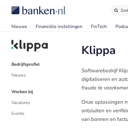
Zoe
Nieuws
Financiële instellingen
FinTech
Podca
Klippa
Bedrijfsprofiel
Softwarebedrijf Kli
Nieuws
digitaliseren en au
fraude te voorkome
Werken bij
Onze oplossingen m
Vacatures
ontsluiten en verif
Events
van bonnen en factur