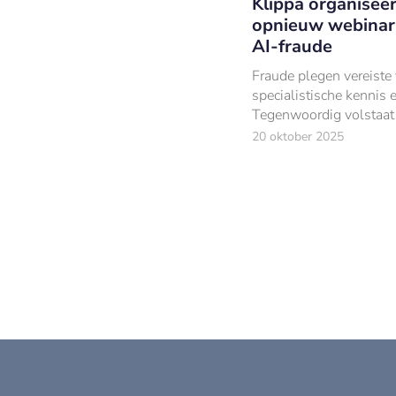
Klippa organisee
opnieuw webinar
AI-fraude
Fraude plegen vereiste
specialistische kennis en
Tegenwoordig volstaat
simpele prompt.
20 oktober 2025