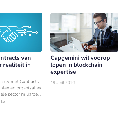
ntracts van
Capgemini wil voorop
 realiteit in
lopen in blockchain
expertise
van Smart Contracts
19 april 2016
nten en organisaties
iële sector miljarden
en.
016