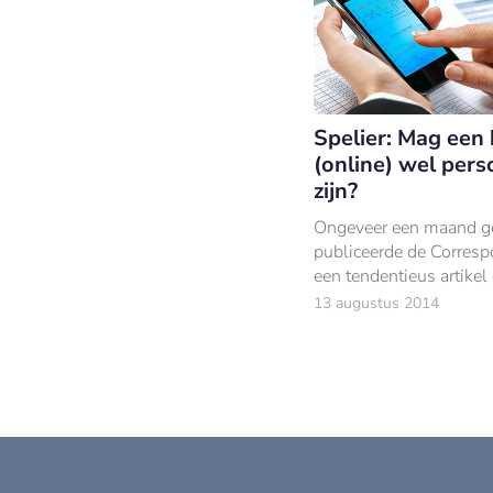
Spelier: Mag een
(online) wel pers
zijn?
Ongeveer een maand g
publiceerde de Corres
een tendentieus artike
AMRO, die informatie 
13 augustus 2014
transacties zou gebruik
het aanbieden van niet
producten.