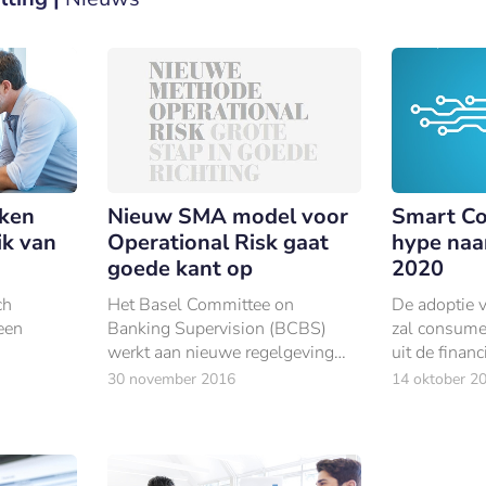
ken
Nieuw SMA model voor
Smart Co
ik van
Operational Risk gaat
hype naar
goede kant op
2020
ch
Het Basel Committee on
De adoptie 
een
Banking Supervision (BCBS)
zal consume
werkt aan nieuwe regelgeving
uit de financ
en.
voor Operational Risk omdat
gaan bespar
30 november 2016
14 oktober 2
k gezegd.
banken in de oude regelgeving
onvoldoende met elkaar
vergeleken kunnen worden en er
weinig v