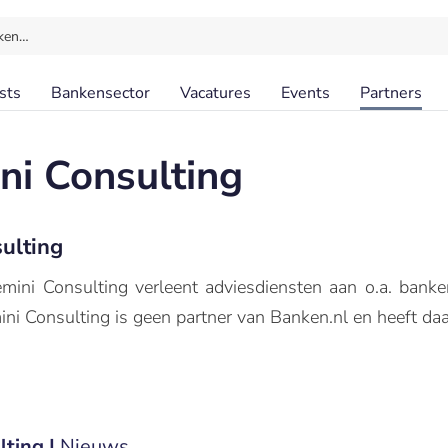
ken…
sts
Bankensector
Vacatures
Events
Partners
i Consulting
ulting
ini Consulting verleent adviesdiensten aan o.a. banken
ini Consulting is geen partner van Banken.nl en heeft daa
ting |
Nieuws