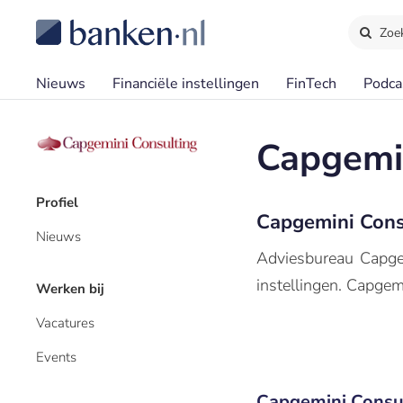
Zoe
Nieuws
Financiële instellingen
FinTech
Podca
Capgemin
Profiel
Capgemini Cons
Nieuws
Adviesbureau Capgem
instellingen. Capgem
Werken bij
Vacatures
Events
Capgemini Consul