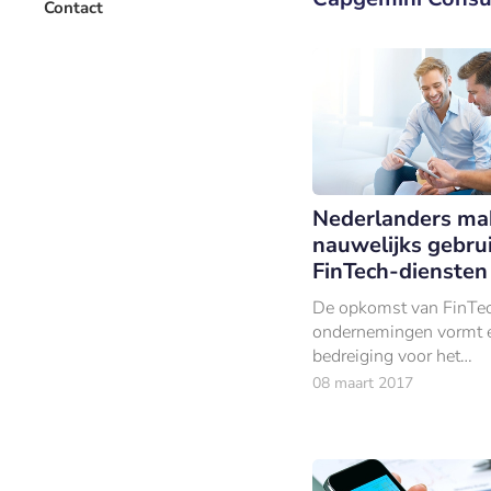
Contact
Nederlanders ma
nauwelijks gebru
FinTech-diensten
De opkomst van FinTe
ondernemingen vormt 
bedreiging voor het
marktaandeel van bank
08 maart 2017
Althans, dat wordt vaa