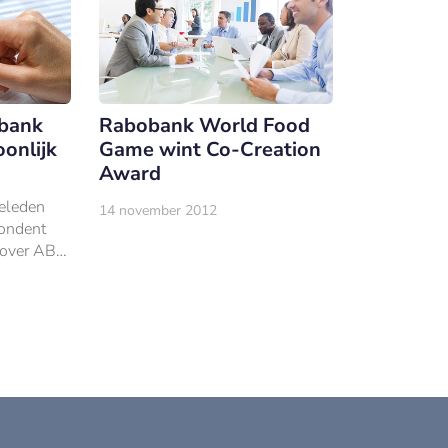
 bank
Rabobank World Food
oonlijk
Game wint Co-Creation
Award
eleden
14 november 2012
pondent
l over ABN
over
en voor
-bancaire