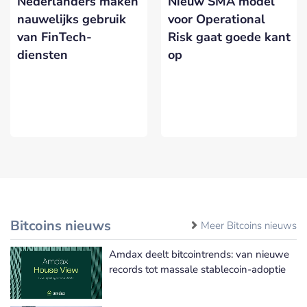
Nederlanders maken
Nieuw SMA model
nauwelijks gebruik
voor Operational
van FinTech-
Risk gaat goede kant
diensten
op
Bitcoins nieuws
Meer Bitcoins nieuws
Amdax deelt bitcointrends: van nieuwe
records tot massale stablecoin-adoptie