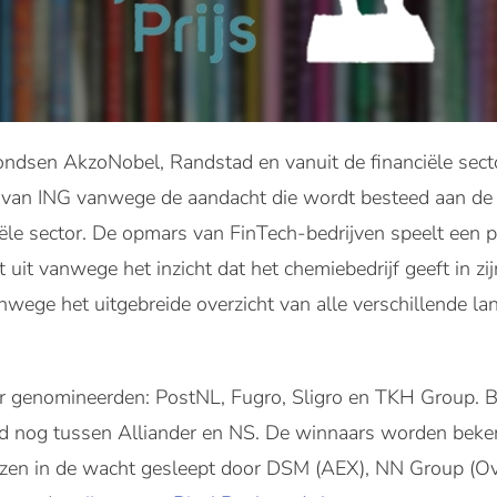
 fondsen AkzoNobel, Randstad en vanuit de financiële se
ag van ING vanwege de aandacht die wordt besteed aan de
ciële sector. De opmars van FinTech-bedrijven speelt een p
 uit vanwege het inzicht dat het chemiebedrijf geeft in zij
wege het uitgebreide overzicht van alle verschillende l
ier genomineerden: PostNL, Fugro, Sligro en TKH Group. Bi
ijd nog tussen Alliander en NS. De winnaars worden bek
ijzen in de wacht gesleept door DSM (AEX), NN Group (Ove