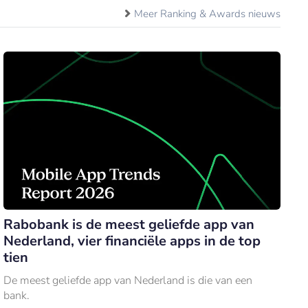
Meer Ranking & Awards nieuws
Rabobank is de meest geliefde app van
Nederland, vier financiële apps in de top
tien
De meest geliefde app van Nederland is die van een
bank.