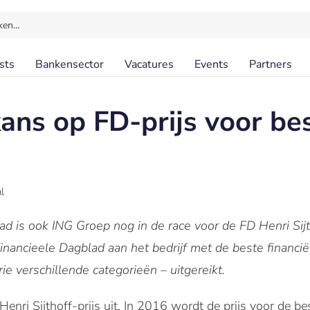
ken…
sts
Bankensector
Vacatures
Events
Partners
ans op FD-prijs voor be
l
 is ook ING Groep nog in de race voor de FD Henri Sijth
t Financieele Dagblad aan het bedrijf met de beste financ
rie verschillende categorieën – uitgereikt.
 Henri Sijthoff-prijs uit. In 2016 wordt de prijs voor de b