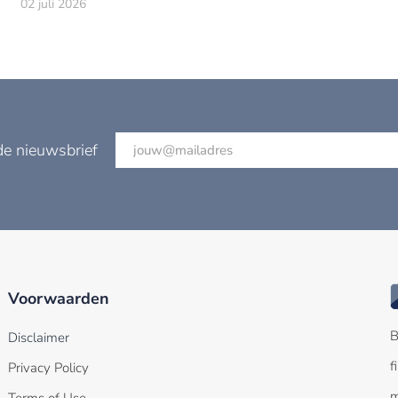
02 juli 2026
de nieuwsbrief
Voorwaarden
B
Disclaimer
f
Privacy Policy
m
Terms of Use