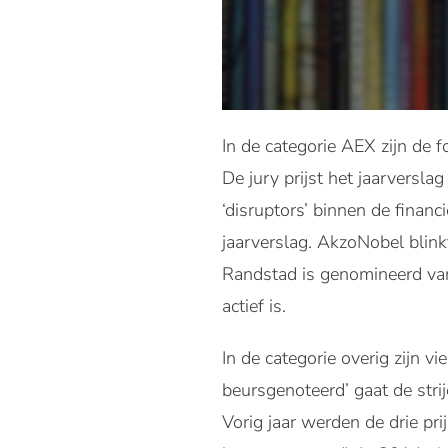
In de categorie AEX zijn de
De jury prijst het jaarversl
‘disruptors’ binnen de finan
jaarverslag. AkzoNobel blinkt
Randstad is genomineerd van
actief is.
In de categorie overig zijn v
beursgenoteerd’ gaat de str
Vorig jaar werden de drie pr