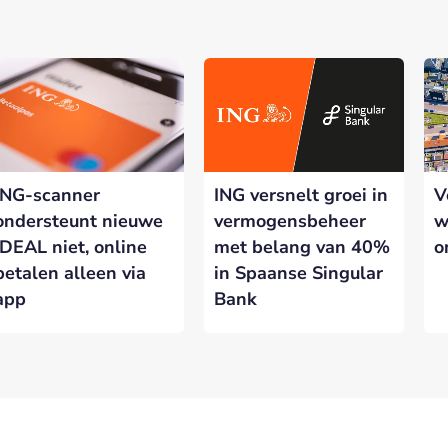
ING-scanner
ING versnelt groei in
V
ondersteunt nieuwe
vermogensbeheer
w
iDEAL niet, online
met belang van 40%
o
betalen alleen via
in Spaanse Singular
app
Bank