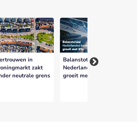
ertrouwen in
Balanstotaal
Sj
oningmarkt zakt
Nederlandse banken
ni
nder neutrale grens
groeit met 6%
Wh
Ne