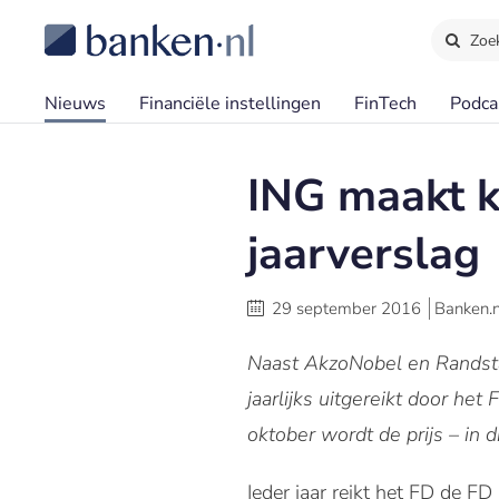
Zoe
Nieuws
Financiële instellingen
FinTech
Podca
ING maakt k
jaarverslag
29 september 2016
Banken.n
Naast AkzoNobel en Randstad
jaarlijks uitgereikt door he
oktober wordt de prijs – in d
Ieder jaar reikt het FD de FD