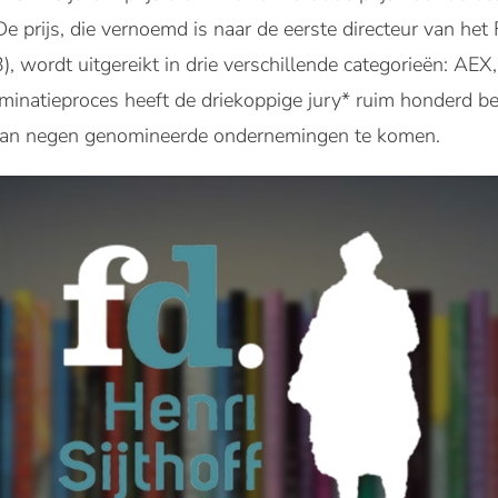
De prijs, die vernoemd is naar de eerste directeur van het
 wordt uitgereikt in drie verschillende categorieën: AEX,
minatieproces heeft de driekoppige jury* ruim honderd b
e van negen genomineerde ondernemingen te komen.