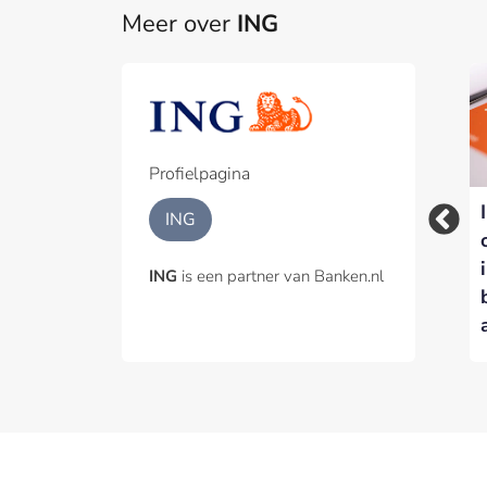
Meer over
ING
Profielpagina
Rabobank is de
ING
België verkoopt
meest geliefde app
20%-belang in
van Nederland, vier
ING
is een partner van Banken.nl
Belfius, Rabobank en
financiële apps in de
ING genoemd als
top tien
kanshebbers