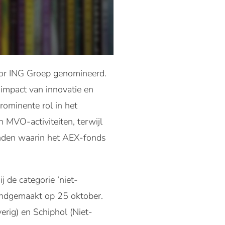
ctor ING Groep genomineerd.
 impact van innovatie en
rominente rol in het
n MVO-activiteiten, terwijl
anden waarin het AEX-fonds
j de categorie ‘niet-
endgemaakt op 25 oktober.
rig) en Schiphol (Niet-