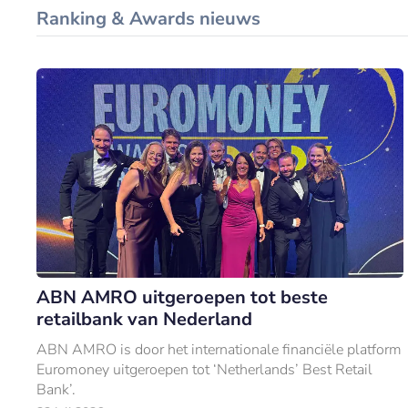
Ranking & Awards nieuws
ABN AMRO uitgeroepen tot beste
retailbank van Nederland
ABN AMRO is door het internationale financiële platform
Euromoney uitgeroepen tot ‘Netherlands’ Best Retail
Bank’.