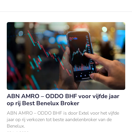
ABN AMRO – ODDO BHF voor vijfde jaar
op rij Best Benelux Broker
ABN AMRO – ODDO BHF is door Extel voor het vijfde
jaar op rij verkozen tot beste aandelenbroker van de
Benelux.