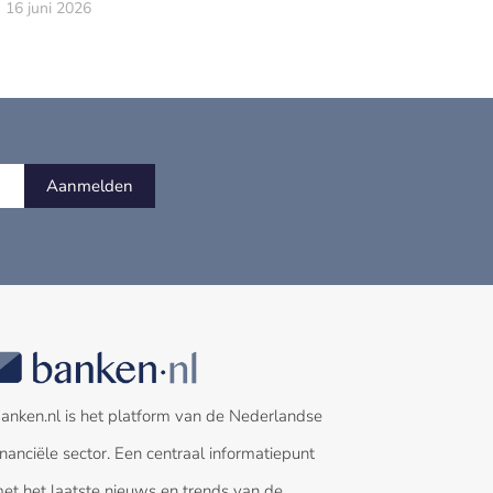
16 juni 2026
Aanmelden
anken.nl is het platform van de Nederlandse
inanciële sector. Een centraal informatiepunt
et het laatste nieuws en trends van de