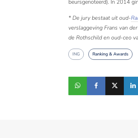
beursgenoteerd). In 2014 g
* De jury bestaat uit oud-
Ra
verslaggeving Frans van de
de Rothschild en oud-ceo v
ING
Ranking & Awards