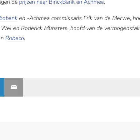
ingen de
prijzen naar BinckBank en Achmea
.
bobank
en -Achmea commissaris Erik van de Merwe, hoo
r Wel en Roderick Munsters, hoofd van de vermogenstak 
an
Robeco
.