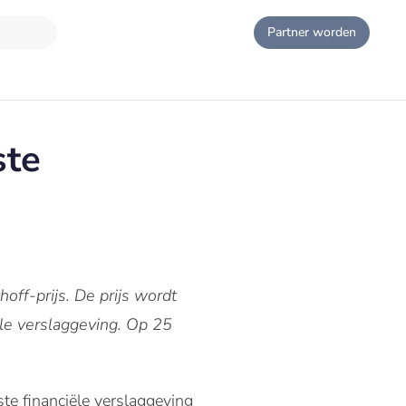
Partner worden
ste
off-prijs. De prijs wordt
iële verslaggeving. Op 25
este financiële verslaggeving