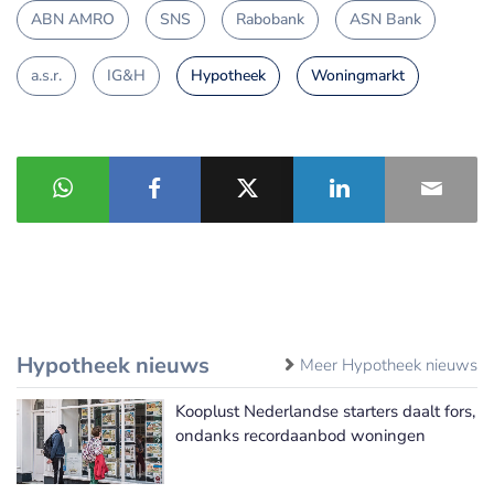
ABN AMRO
SNS
Rabobank
ASN Bank
a.s.r.
IG&H
Hypotheek
Woningmarkt
Hypotheek nieuws
Meer Hypotheek nieuws
Kooplust Nederlandse starters daalt fors,
ondanks recordaanbod woningen