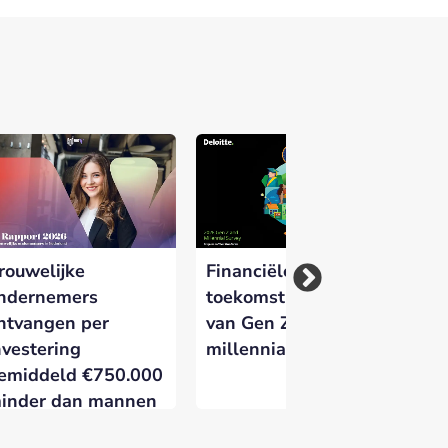
rouwelijke
Financiële druk remt
Pr
ndernemers
toekomstplannen
it
ntvangen per
van Gen Z en
aa
nvestering
millennials
on
emiddeld €750.000
inder dan mannen