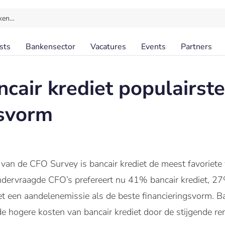
ken…
sts
Bankensector
Vacatures
Events
Partners
ncair krediet populairste
gsvorm
t van de CFO Survey is bancair krediet de meest favoriete
dervraagde CFO’s prefereert nu 41% bancair krediet, 27
t een aandelenemissie als de beste financieringsvorm. B
e hogere kosten van bancair krediet door de stijgende ren