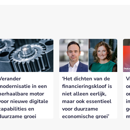
Verander
‘Het dichten van de
V
modernisatie in een
financieringskloof is
o
herhaalbare motor
niet alleen eerlijk,
o
voor nieuwe digitale
maar ook essentieel
i
capabilities en
voor duurzame
g
duurzame groei
economische groei’
m