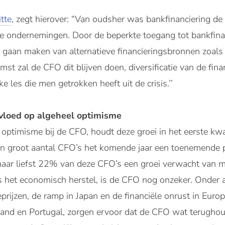
tte
, zegt hierover: “Van oudsher was bankfinanciering de
se ondernemingen. Door de beperkte toegang tot bankfina
 gaan maken van alternatieve financieringsbronnen zoals 
mst zal de CFO dit blijven doen, diversificatie van de fin
jke les die men getrokken heeft uit de crisis.’’
vloed op algeheel optimisme
 optimisme bij de CFO, houdt deze groei in het eerste kw
 groot aantal CFO’s het komende jaar een toenemende pos
maar liefst 22% van deze CFO’s een groei verwacht van m
ks het economisch herstel, is de CFO nog onzeker. Onder a
rijzen, de ramp in Japan en de financiële onrust in Euro
land en Portugal, zorgen ervoor dat de CFO wat terughoud