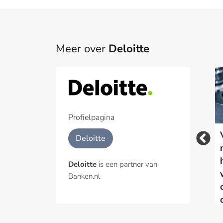
Meer over
Deloitte
Profielpagina
Modellen als
Deloitte Nederland
Deloitte
producten: AI-
en Illumio slaan
enabled assets en IP
handen ineen voor
Deloitte
is een partner van
die hoge waarde en
cybersecurity en
Banken.nl
herhaalbare use-
DORA-compliance
cases oplossen