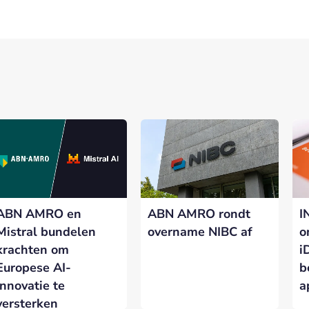
ABN AMRO en
ABN AMRO rondt
I
Mistral bundelen
overname NIBC af
o
krachten om
i
Europese AI-
b
innovatie te
a
versterken