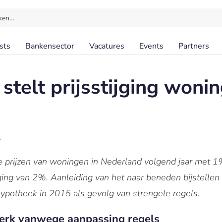
ken…
sts
Bankensector
Vacatures
Events
Partners
elt prijsstijging woni
l
rijzen van woningen in Nederland volgend jaar met 1% 
ging van 2%. Aanleiding van het naar beneden bijstellen v
ypotheek in 2015 als gevolg van strengele regels.
sterk vanwege aanpassing regels