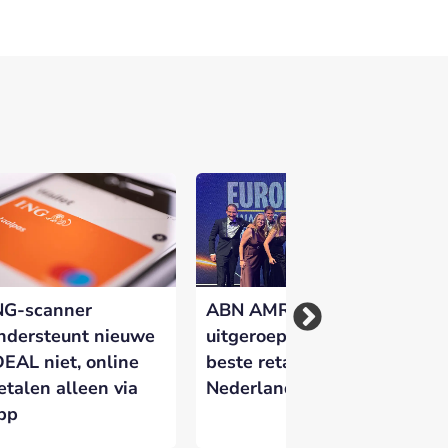
NG-scanner
ABN AMRO
Kw
ndersteunt nieuwe
uitgeroepen tot
Ne
DEAL niet, online
beste retailbank van
ge
etalen alleen via
Nederland
do
pp
fr