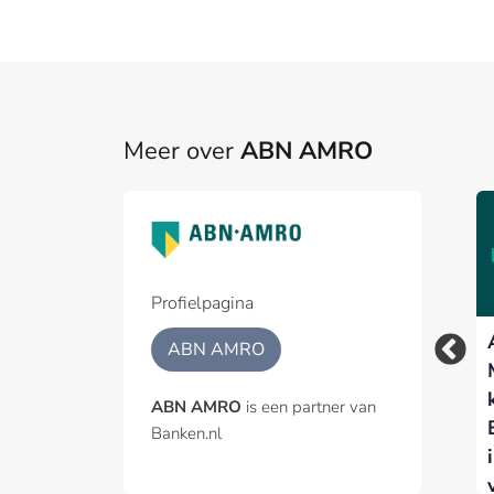
Meer over
ABN AMRO
Profielpagina
Woningmarkt koelt
ABN AMRO – ODDO
ABN AMRO
verder af nu hogere
BHF voor vijfde jaar
rente de vraag
op rij Best Benelux
ABN AMRO
is een partner van
afremt
Broker
Banken.nl