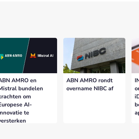
ABN AMRO en
ABN AMRO rondt
I
Mistral bundelen
overname NIBC af
o
krachten om
i
Europese AI-
b
innovatie te
a
versterken