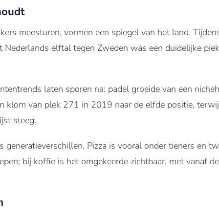
houdt
kers meesturen, vormen een spiegel van het land. Tijden
 Nederlands elftal tegen Zweden was een duidelijke piek 
entrends laten sporen na: padel groeide van een nicheh
n klom van plek 271 in 2019 naar de elfde positie, terw
jst steeg.
generatieverschillen. Pizza is vooral onder tieners en tw
roepen; bij koffie is het omgekeerde zichtbaar, met vanaf de
m