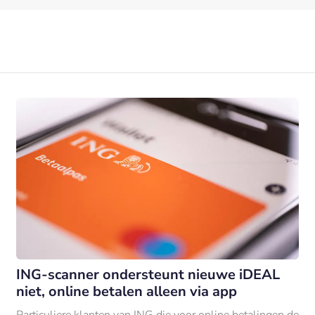
ING-scanner ondersteunt nieuwe iDEAL
niet, online betalen alleen via app
Particuliere klanten van ING die voor online betalingen de