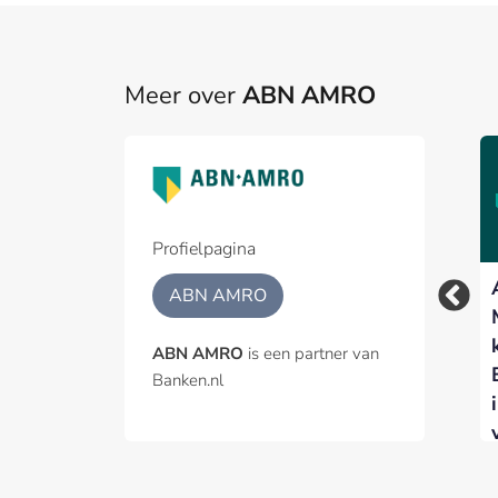
Meer over
ABN AMRO
Profielpagina
Woningmarkt koelt
ABN AMRO – ODDO
ABN AMRO
verder af nu hogere
BHF voor vijfde jaar
rente de vraag
op rij Best Benelux
ABN AMRO
is een partner van
afremt
Broker
Banken.nl