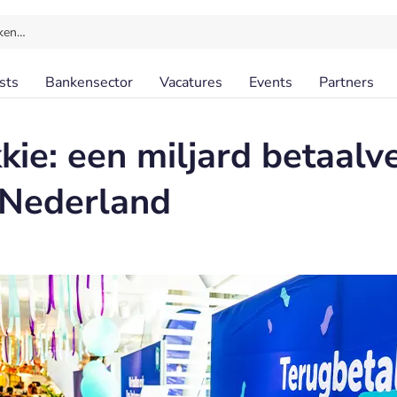
ken…
sts
Bankensector
Vacatures
Events
Partners
kkie: een miljard betaal
 Nederland