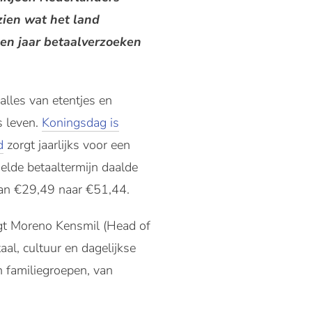
zien wat het land
ien jaar betaalverzoeken
 alles van etentjes en
s leven.
Koningsdag is
d
zorgt jaarlijks voor een
elde betaaltermijn daalde
van €29,49 naar €51,44.
gt Moreno Kensmil (Head of
taal, cultuur en dagelijkse
 familiegroepen, van