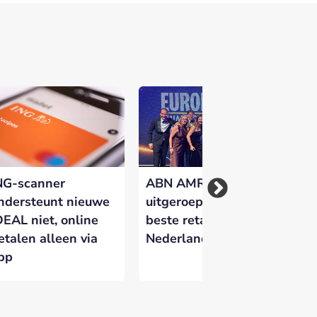
NG-scanner
ABN AMRO
Kw
ndersteunt nieuwe
uitgeroepen tot
Ne
DEAL niet, online
beste retailbank van
ge
etalen alleen via
Nederland
do
pp
fr