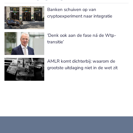
Banken schuiven op van
Meer Wet- en Regelgeving nieuws
cryptoexperiment naar integratie
‘Denk ook aan de fase ná de Wtp-
transitie’
AMLR komt dichterbij: waarom de
grootste uitdaging niet in de wet zit