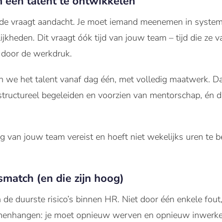
m een talent te ontwikkelen
e vraagt aandacht. Je moet iemand meenemen in systeme
lijkheden. Dit vraagt óók tijd van jouw team – tijd die ze
 door de werkdruk.
 we het talent vanaf dag één, met volledig maatwerk. D
 structureel begeleiden en voorzien van mentorschap, én
ng van jouw team vereist en hoeft niet wekelijks uren te 
match (en die zijn hoog)
 de duurste risico’s binnen HR. Niet door één enkele fout
menhangen: je moet opnieuw werven en opnieuw inwerken,