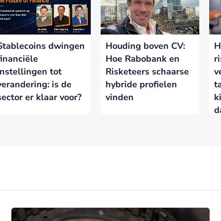
Stablecoins dwingen
Houding boven CV:
H
financiële
Hoe Rabobank en
r
instellingen tot
Risketeers schaarse
v
verandering: is de
hybride profielen
t
sector er klaar voor?
vinden
k
d