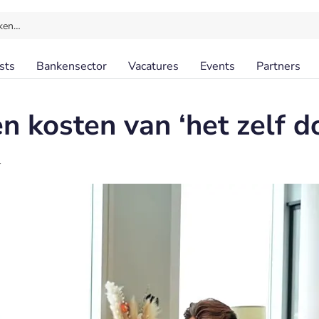
ken…
sts
Bankensector
Vacatures
Events
Partners
n kosten van ‘het zelf d
l