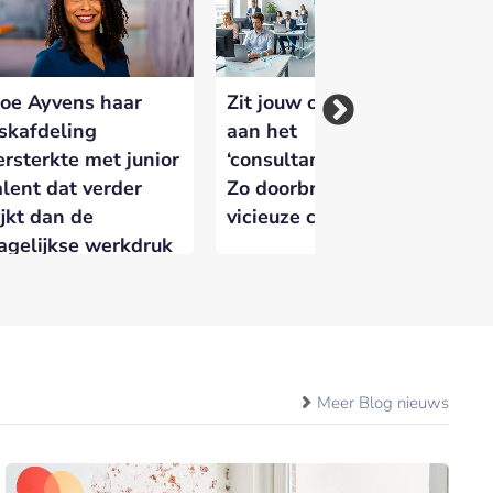
oe Ayvens haar
Zit jouw organisatie
De
iskafdeling
aan het
va
ersterkte met junior
‘consultancy-infuus’?
Ju
alent dat verder
Zo doorbreek je de
ri
ijkt dan de
vicieuze cirkel
ve
agelijkse werkdruk
Meer Blog nieuws