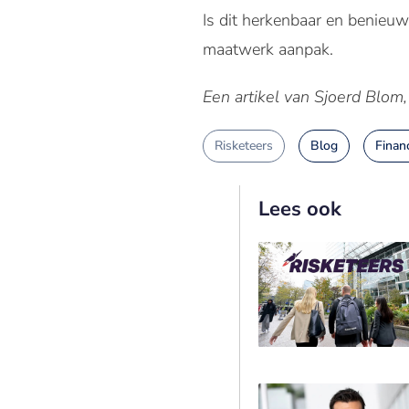
Is dit herkenbaar en benieu
maatwerk aanpak.
Een artikel van Sjoerd Blom
Risketeers
Blog
Finan
Lees ook