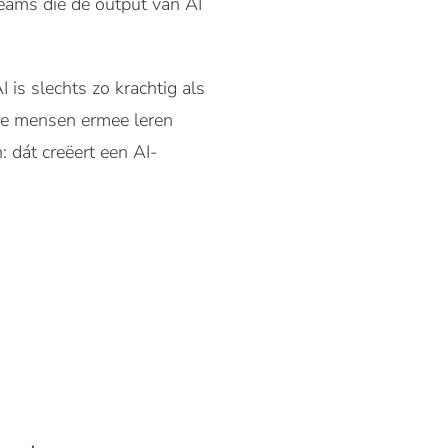
teams die de output van AI
 is slechts zo krachtig als
 hoe mensen ermee leren
 dát creëert een AI-