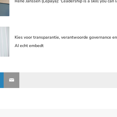
René Janssen (Lepaya): ‘Leadership is a skill you can l
Kies voor transparantie, verantwoorde governance e
AI echt embedt