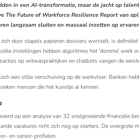
idden in een AI-transformatie, maar de jacht op tale
we The Future of Workforce Resilience Report van opl
ren langzaam sluiten en massaal inzetten op ervaren
ich door stapels papieren dossiers worstelt, is definitief 
nciële instellingen hebben algoritmes het ‘domme’ werk o
sacties op witwaspraktijken en chatbots vangen de eerste
zich een stille verschuiving op de werkvloer. Banken heb
zoeken mensen die het kunstje al kennen.
p
seerd op een analyse van 32 snelgroeiende financiële bedr
de vacatures richt zich nog op starters. De overgrote m
r- en senior-profielen.