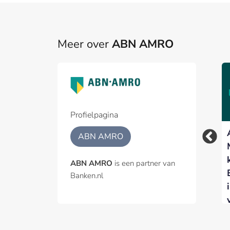
Meer over
ABN AMRO
Profielpagina
Woningmarkt koelt
ABN AMRO – ODDO
ABN AMRO
verder af nu hogere
BHF voor vijfde jaar
rente de vraag
op rij Best Benelux
ABN AMRO
is een partner van
afremt
Broker
Banken.nl