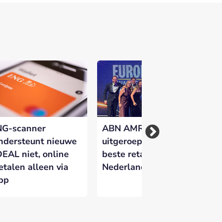
NG-scanner
ABN AMRO
Kw
ndersteunt nieuwe
uitgeroepen tot
Ne
DEAL niet, online
beste retailbank van
ge
etalen alleen via
Nederland
do
pp
fr