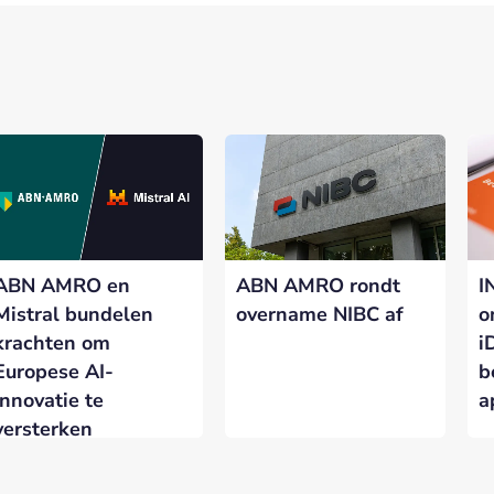
ABN AMRO en
ABN AMRO rondt
I
Mistral bundelen
overname NIBC af
o
krachten om
i
Europese AI-
b
innovatie te
a
versterken