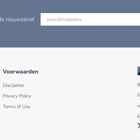
de nieuwsbrief
Voorwaarden
B
Disclaimer
f
Privacy Policy
m
Terms of Use
f