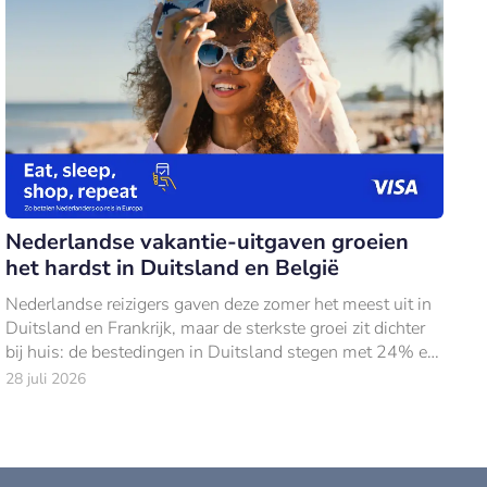
Nederlandse vakantie-uitgaven groeien
het hardst in Duitsland en België
Nederlandse reizigers gaven deze zomer het meest uit in
Duitsland en Frankrijk, maar de sterkste groei zit dichter
bij huis: de bestedingen in Duitsland stegen met 24% en
in België met 18% ten opzich
28 juli 2026