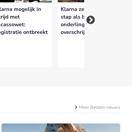
larna mogelijk in
Klarna zet volgende
Kl
trijd met
stap als bank met
ei
ncassowet:
onderlinge
egistratie ontbreekt
overschrijvingen
Meer Betalen nieuws