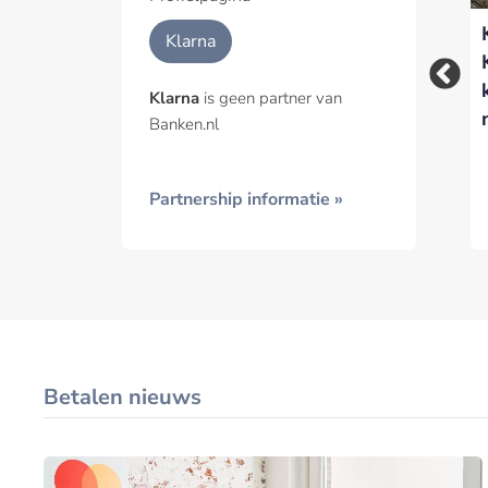
Qlarifi lanceert real-
Klarna en DoorDash
Geïnt
Klarna
time BNPL-
lanceren ‘eat now,
kredietdatabase
pay later’
Klarna
is geen partner van
Banken.nl
Partnership informatie »
Betalen nieuws