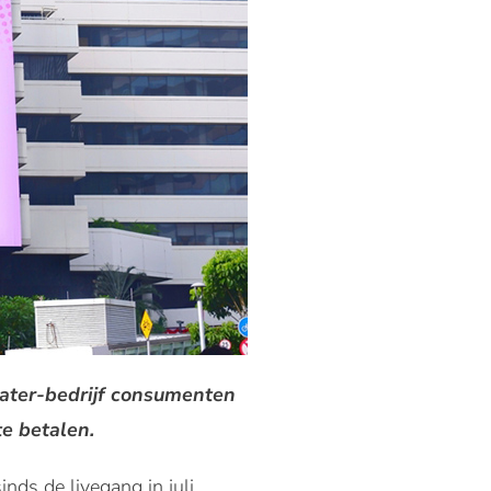
 later-bedrijf consumenten
te betalen.
nds de livegang in juli