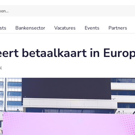
ken…
sts
Bankensector
Vacatures
Events
Partners
eert betaalkaart in Euro
l