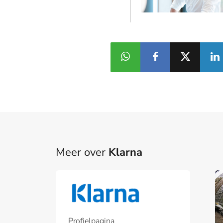
Meer over
Klarna
Part
Een pa
het p
Profielpagina