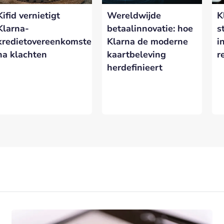
Kifid vernietigt
Wereldwijde
K
eresseerd in meer informatie?
Laat hieronder je gegevens achter.
Klarna-
betaalinnovatie: hoe
s
kredietovereenkomsten
Klarna de moderne
i
na klachten
kaartbeleving
r
herdefinieert
VERSTUREN