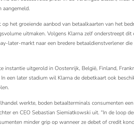
n aangemeld.
 op het groeiende aanbod van betaalkaarten van het bedr
gsvolume uitmaken. Volgens Klarna zelf onderstreept dit
ay-later-markt naar een bredere betaaldienstverlener die
 instantie uitgerold in Oostenrijk, België, Finland, Frankrij
In een later stadium wil Klarna de debetkaart ook beschi
len.
tailhandel werkte, boden betaalterminals consumenten ee
chter en CEO Sebastian Siemiatkowski uit. “In de loop der 
menten minder grip op wanneer ze debet of credit kond