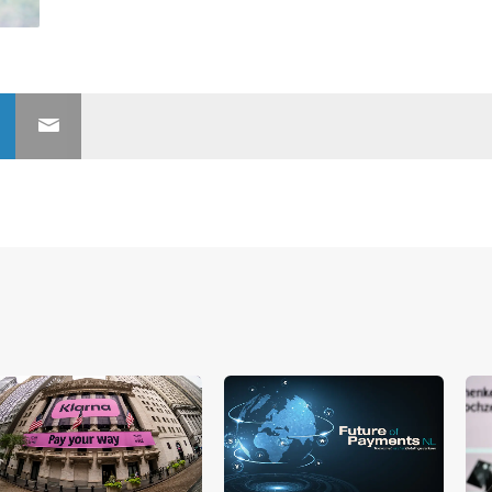
nerships bij Banken.nl
rtnership met Banken.nl biedt diverse mogelijkheden om je merk te
latform voor de Nederlandse bankensector.