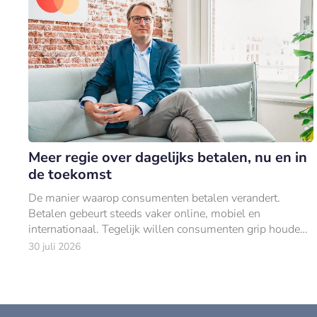
Meer regie over dagelijks betalen, nu en in
de toekomst
De manier waarop consumenten betalen verandert.
Betalen gebeurt steeds vaker online, mobiel en
internationaal. Tegelijk willen consumenten grip houden
op hun uitgaven.
30 juli 2026