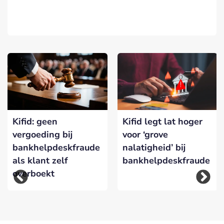
Kifid: geen
Kifid legt lat hoger
vergoeding bij
voor ‘grove
bankhelpdeskfraude
nalatigheid’ bij
als klant zelf
bankhelpdeskfraude
overboekt