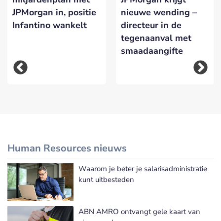
JPMorgan in, positie
nieuwe wending –
Infantino wankelt
directeur in de
tegenaanval met
smaadaangifte
Human Resources nieuws
Waarom je beter je salarisadministratie
Meer Human Resources nieuws
kunt uitbesteden
ABN AMRO ontvangt gele kaart van