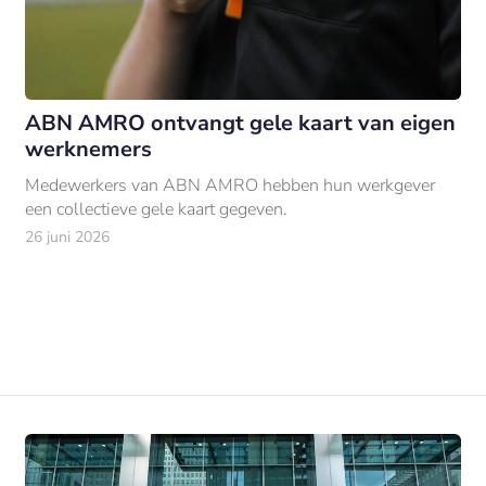
ABN AMRO ontvangt gele kaart van eigen
werknemers
Medewerkers van ABN AMRO hebben hun werkgever
een collectieve gele kaart gegeven.
26 juni 2026