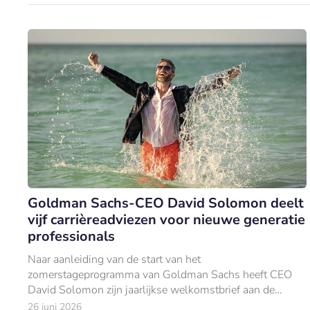
Goldman Sachs-CEO David Solomon deelt
vijf carrièreadviezen voor nieuwe generatie
professionals
Naar aanleiding van de start van het
zomerstageprogramma van Goldman Sachs heeft CEO
David Solomon zijn jaarlijkse welkomstbrief aan de
nieuwe lichting Europese stagiairs gepubliceerd.
26 juni 2026