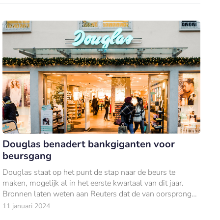
Douglas benadert bankgiganten voor
beursgang
Douglas staat op het punt de stap naar de beurs te
maken, mogelijk al in het eerste kwartaal van dit jaar.
Bronnen laten weten aan Reuters dat de van oorsprong
Duitse parfumerieketen een waardering van €7 miljard
11 januari 2024
ambieert.