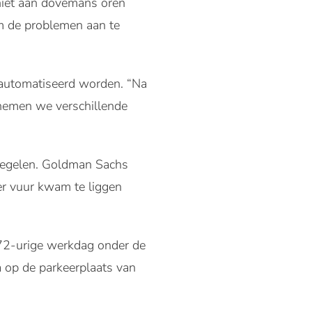
niet aan dovemans oren
m de problemen aan te
geautomatiseerd worden. “Na
 nemen we verschillende
tregelen. Goldman Sachs
er vuur kwam te liggen
n 72-urige werkdag onder de
a op de parkeerplaats van