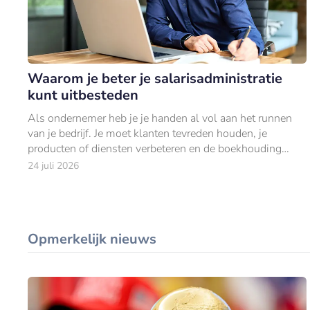
Waarom je beter je salarisadministratie
kunt uitbesteden
Als ondernemer heb je je handen al vol aan het runnen
van je bedrijf. Je moet klanten tevreden houden, je
producten of diensten verbeteren en de boekhouding
bijhouden.
24 juli 2026
Opmerkelijk nieuws