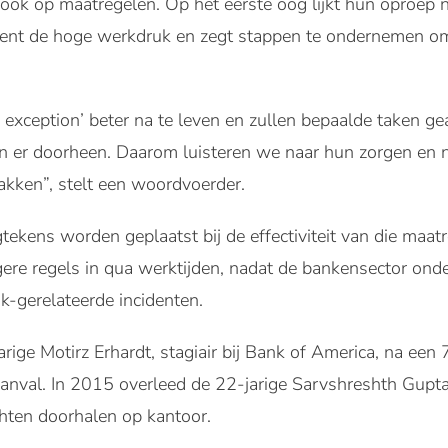
ok op maatregelen. Op het eerste oog lijkt hun oproep 
kent de hoge werkdruk en zegt stappen te ondernemen o
 exception’ beter na te leven en zullen bepaalde taken 
en er doorheen. Daarom luisteren we naar hun zorgen en
akken”, stelt een woordvoerder.
ekens worden geplaatst bij de effectiviteit van die maa
gere regels in qua werktijden, nadat de bankensector ond
-gerelateerde incidenten.
rige Motirz Erhardt, stagiair bij Bank of America, na ee
aanval. In 2015 overleed de 22-jarige Sarvshreshth Gupt
ten doorhalen op kantoor.