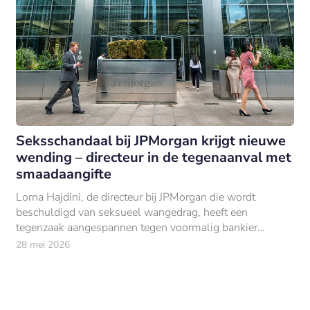
Seksschandaal bij JPMorgan krijgt nieuwe
wending – directeur in de tegenaanval met
smaadaangifte
Lorna Hajdini, de directeur bij JPMorgan die wordt
beschuldigd van seksueel wangedrag, heeft een
tegenzaak aangespannen tegen voormalig bankier
Chirayu Rana wegens laster en smaad.
28 mei 2026