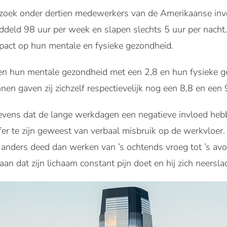
derzoek onder dertien medewerkers van de Amerikaanse in
eld 98 uur per week en slapen slechts 5 uur per nacht
act op hun mentale en fysieke gezondheid.
len hun mentale gezondheid met een 2,8 en hun fysieke g
en gaven zij zichzelf respectievelijk nog een 8,8 en een 
evens dat de lange werkdagen een negatieve invloed hebb
fer te zijn geweest van verbaal misbruik op de werkvloer
s anders deed dan werken van ’s ochtends vroeg tot ’s avon
n dat zijn lichaam constant pijn doet en hij zich neerslac