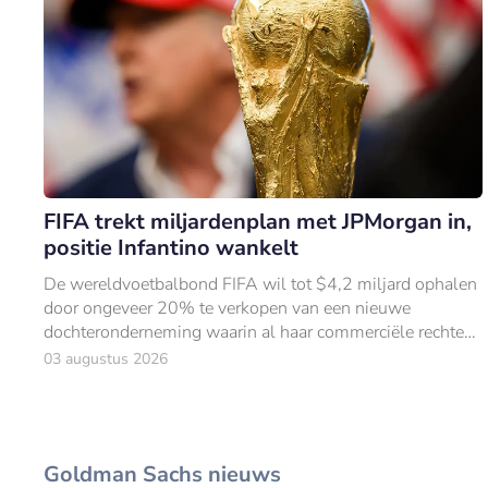
FIFA trekt miljardenplan met JPMorgan in,
positie Infantino wankelt
De wereldvoetbalbond FIFA wil tot $4,2 miljard ophalen
door ongeveer 20% te verkopen van een nieuwe
dochteronderneming waarin al haar commerciële rechten
samenkomen.
03 augustus 2026
Goldman Sachs nieuws