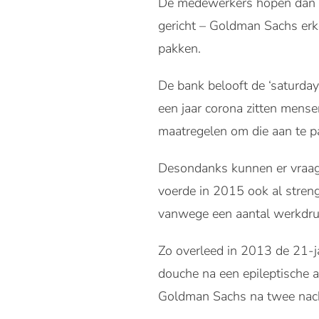
De medewerkers hopen dan o
gericht – Goldman Sachs er
pakken.
De bank belooft de ‘saturday
een jaar corona zitten mens
maatregelen om die aan te p
Desondanks kunnen er vraagt
voerde in 2015 ook al stren
vanwege een aantal werkdruk
Zo overleed in 2013 de 21-ja
douche na een epileptische 
Goldman Sachs na twee nach