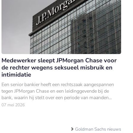
Medewerker sleept JPMorgan Chase voor
de rechter wegens seksueel misbruik en
intimidatie
Een senior bankier heeft een rechtszaak aangespannen
tegen JPMorgan Chase en een leidinggevende bij de
bank, waarin hij stelt over een periode van maanden
seksueel te zijn misbruikt en geïntimideerd
07 mei 2026
Goldman Sachs nieuws