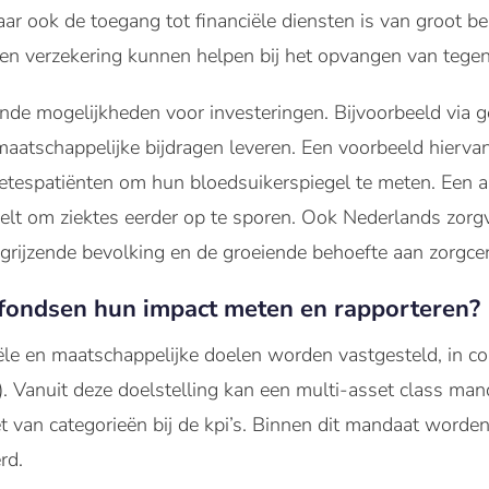
aar ook de toegang tot financiële diensten is van groot 
en verzekering kunnen helpen bij het opvangen van tege
ende mogelijkheden voor investeringen. Bijvoorbeeld via g
maatschappelijke bijdragen leveren. Een voorbeeld hierva
etespatiënten om hun bloedsuikerspiegel te meten. Een an
elt om ziektes eerder op te sporen. Ook Nederlands zorg
rgrijzende bevolking en de groeiende behoefte aan zorgc
ondsen hun impact meten en rapporteren?
ële en maatschappelijke doelen worden vastgesteld, in c
s). Vanuit deze doelstelling kan een multi-asset class ma
et van categorieën bij de kpi’s. Binnen dit mandaat worde
rd.