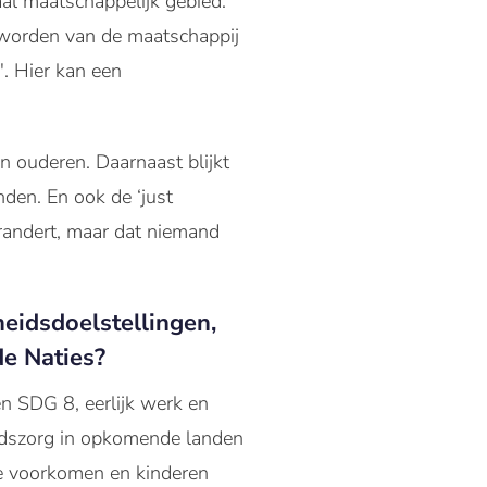
al maatschappelijk gebied.
er worden van de maatschappij
'. Hier kan een
an ouderen. Daarnaast blijkt
nden. En ook de ‘just
erandert, maar dat niemand
eidsdoelstellingen,
e Naties?
en SDG 8, eerlijk werk en
idszorg in opkomende landen
 te voorkomen en kinderen