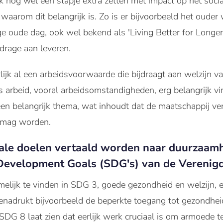
nog wel een stapje extra zetten met impact op het socia
n waarom dit belangrijk is. Zo is er bijvoorbeeld het oud
ge oude dag, ook wel bekend als 'Living Better for Longer
drage aan leveren.
lijk al een arbeidsvoorwaarde die bijdraagt aan welzijn v
 arbeid, vooral arbeidsomstandigheden, erg belangrijk vi
 een belangrijk thema, wat inhoudt dat de maatschappij v
n mag worden.
ale doelen vertaald worden naar duurzaamh
 Development Goals (SDG's) van de Verenigd
melijk te vinden in SDG 3, goede gezondheid en welzijn, 
enadrukt bijvoorbeeld de beperkte toegang tot gezondhe
 SDG 8 laat zien dat eerlijk werk cruciaal is om armoede