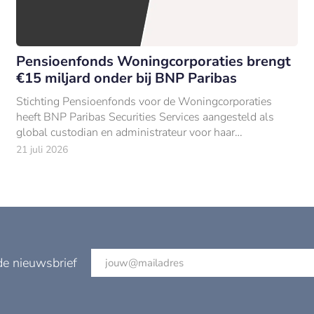
Pensioenfonds Woningcorporaties brengt
€15 miljard onder bij BNP Paribas
Stichting Pensioenfonds voor de Woningcorporaties
heeft BNP Paribas Securities Services aangesteld als
global custodian en administrateur voor haar
beleggingen van €15 mld (per 31 december 2025).
21 juli 2026
de nieuwsbrief