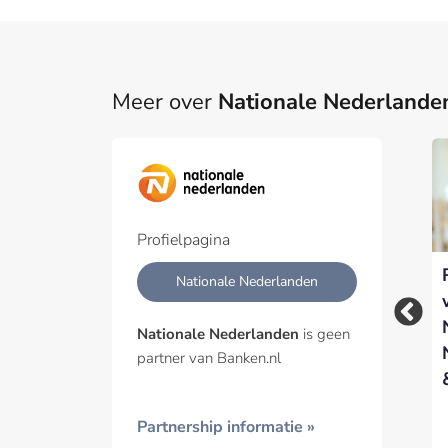
Meer over
Nationale Nederlande
Part
Een pa
het p
Profielpagina
Alex de Langen
Nationale-
Geïnt
Nationale Nederlanden
nieuwe directeur
Nederlanden en
Marketing & Verkoop
Goldschmeding
Nationale Nederlanden
is geen
NN Schade
Foundation bundelen
partner van Banken.nl
Intermediair
krachten voor
passend werk
Partnership informatie »