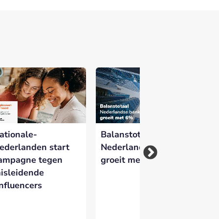
 versterken en zichtbaar te maken op
ationale-
Balanstotaal
IN
ederlanden start
Nederlandse banken
vo
ampagne tegen
groeit met 6%
en
isleidende
di
influencers