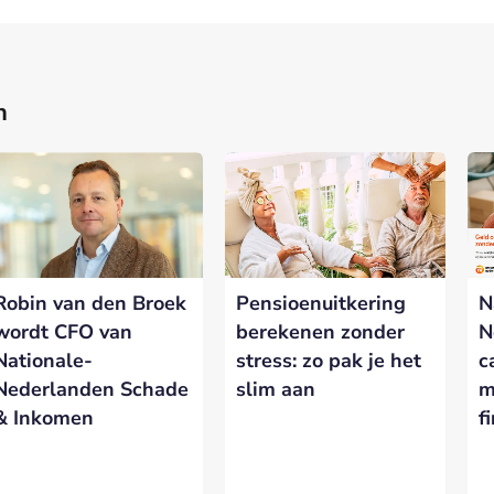
n
nerships bij Banken.nl
rtnership met Banken.nl biedt diverse mogelijkheden om je merk te
latform voor de Nederlandse bankensector.
Robin van den Broek
Pensioenuitkering
N
eresseerd in meer informatie?
Laat hieronder je gegevens achter.
wordt CFO van
berekenen zonder
N
Nationale-
stress: zo pak je het
c
Nederlanden Schade
slim aan
m
& Inkomen
f
VERSTUREN