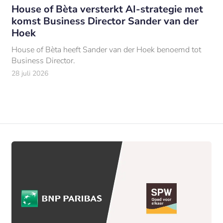
House of Bèta versterkt AI-strategie met
komst Business Director Sander van der
Hoek
House of Bèta heeft Sander van der Hoek benoemd tot
Business Director.
28 juli 2026