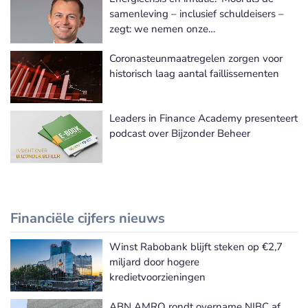
Meer Bijzonder beheer nieuws
samenleving – inclusief schuldeisers –
zegt: we nemen onze
verantwoordelijkheid naar kwetsbare
Coronasteunmaatregelen zorgen voor
groepen'
historisch laag aantal faillissementen
Leaders in Finance Academy presenteert
podcast over Bijzonder Beheer
Financiële cijfers nieuws
Winst Rabobank blijft steken op €2,7
Meer Financiële cijfers nieuws
miljard door hogere
kredietvoorzieningen
ABN AMRO rondt overname NIBC af