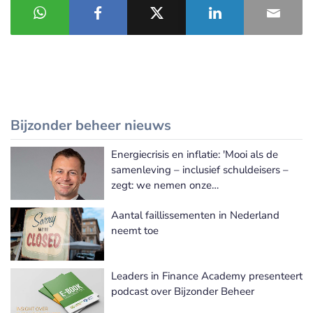
Bijzonder beheer nieuws
Energiecrisis en inflatie: 'Mooi als de
Meer Bijzonder beheer nieuws
samenleving – inclusief schuldeisers –
zegt: we nemen onze
verantwoordelijkheid naar kwetsbare
Aantal faillissementen in Nederland
groepen'
neemt toe
Leaders in Finance Academy presenteert
podcast over Bijzonder Beheer