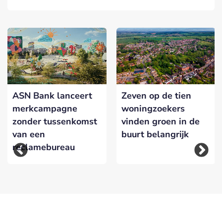
ASN Bank lanceert
Zeven op de tien
merkcampagne
woningzoekers
zonder tussenkomst
vinden groen in de
van een
buurt belangrijk
reclamebureau