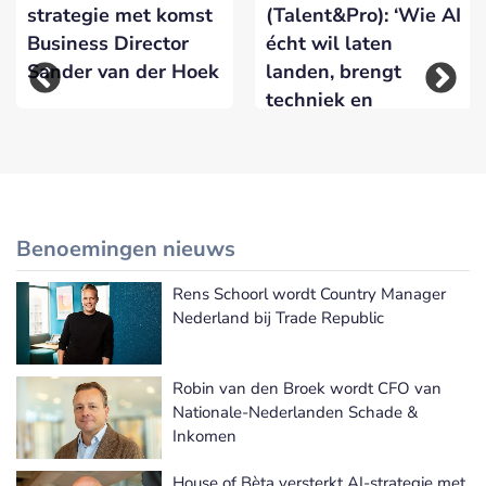
strategie met komst
(Talent&Pro): ‘Wie AI
n
Business Director
écht wil laten
Sander van der Hoek
landen, brengt
techniek en
verandering samen’
Benoemingen nieuws
Rens Schoorl wordt Country Manager
Meer Benoemingen nieuws
Nederland bij Trade Republic
Robin van den Broek wordt CFO van
Nationale-Nederlanden Schade &
Inkomen
House of Bèta versterkt AI-strategie met