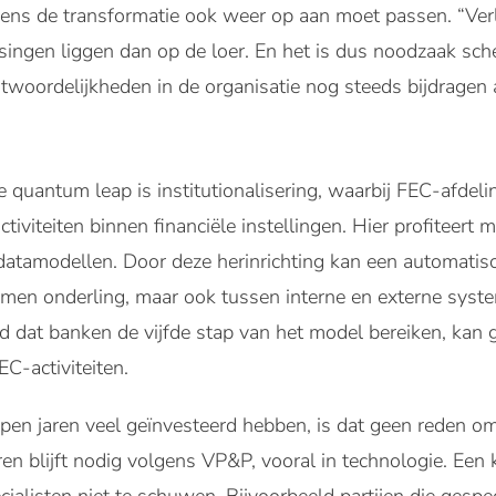
jdens de transformatie ook weer op aan moet passen. “Ve
singen liggen dan op de loer. En het is dus noodzaak sche
ntwoordelijkheden in de organisatie nog steeds bijdrage
e quantum leap is institutionalisering, waarbij FEC-afdel
tiviteiten binnen financiële instellingen. Hier profiteert
 datamodellen. Door deze herinrichting kan een automati
emen onderling, maar ook tussen interne en externe syste
ijd dat banken de vijfde stap van het model bereiken, ka
EC-activiteiten.
en jaren veel geïnvesteerd hebben, is dat geen reden om
eren blijft nodig volgens VP&P, vooral in technologie. Een