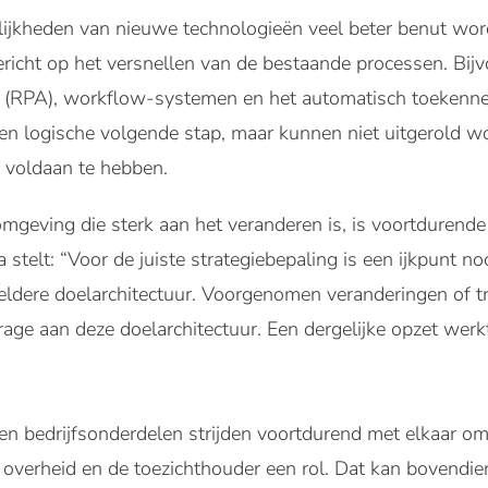
jkheden van nieuwe technologieën veel beter benut word
richt op het versnellen van de bestaande processen. Bijv
(RPA), workflow-systemen en het automatisch toekennen v
een logische volgende stap, maar kunnen niet uitgerold 
voldaan te hebben.
omgeving die sterk aan het veranderen is, is voortdurende
ra stelt: “Voor de juiste strategiebepaling is een ijkpunt noo
dere doelarchitectuur. Voorgenomen veranderingen of t
age aan deze doelarchitectuur. Een dergelijke opzet werk
n bedrijfsonderdelen strijden voortdurend met elkaar om 
overheid en de toezichthouder een rol. Dat kan bovendie