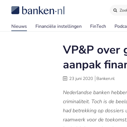
Zoe
Nieuws
Financiële instellingen
FinTech
Podca
VP&P over g
aanpak finan
23 juni 2020
Banken.nl
Nederlandse banken hebben d
criminaliteit. Toch is de be
had betrekking op dossiers u
raamwerk voor de toekomst