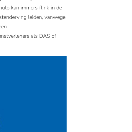
hulp kan immers flink in de
mstenderving leiden, vanwege
een
ienstverleners als DAS of