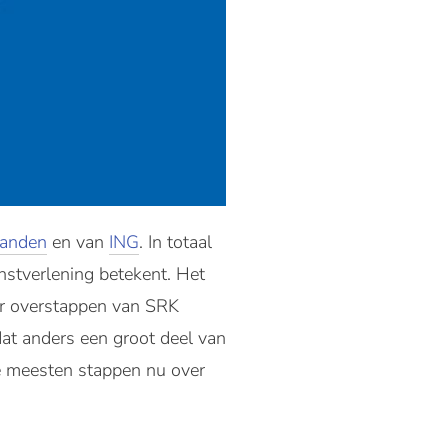
landen
en van
ING
. In totaal
nstverlening betekent. Het
der overstappen van SRK
dat anders een groot deel van
e meesten stappen nu over