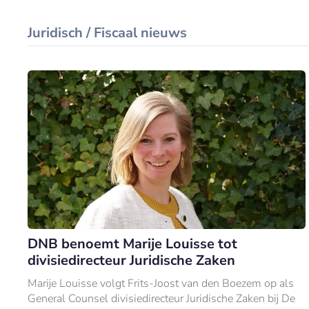
Juridisch / Fiscaal nieuws
DNB benoemt Marije Louisse tot
divisiedirecteur Juridische Zaken
Marije Louisse volgt Frits-Joost van den Boezem op als
General Counsel divisiedirecteur Juridische Zaken bij De