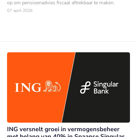
op om pensioenadvies fiscaal aftrekbaar te maken.
07 april 2026
ING versnelt groei in vermogensbeheer
met belang van 40% in Spaanse Singular