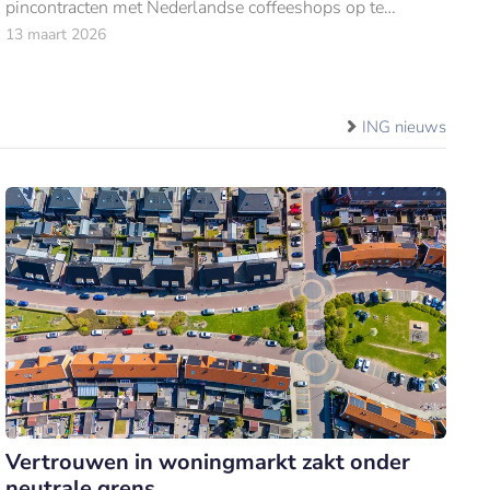
pincontracten met Nederlandse coffeeshops op te
zeggen.
13 maart 2026
ING nieuws
Vertrouwen in woningmarkt zakt onder
neutrale grens