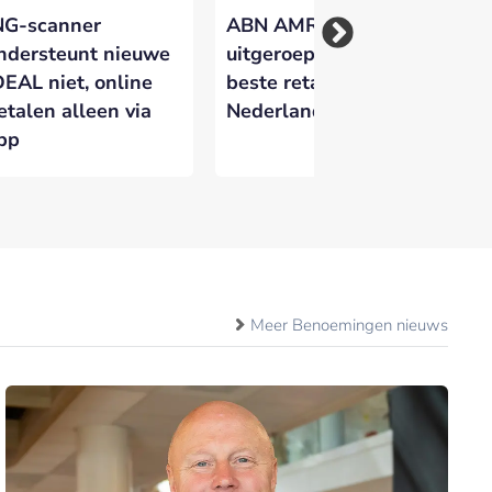
NG-scanner
ABN AMRO
Kw
ndersteunt nieuwe
uitgeroepen tot
Ne
DEAL niet, online
beste retailbank van
ge
etalen alleen via
Nederland
do
pp
fr
Meer Benoemingen nieuws