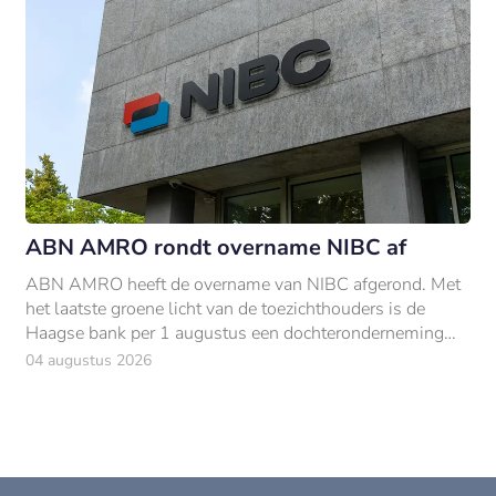
ABN AMRO rondt overname NIBC af
ABN AMRO heeft de overname van NIBC afgerond. Met
het laatste groene licht van de toezichthouders is de
Haagse bank per 1 augustus een dochteronderneming
van ABN AMRO.
04 augustus 2026