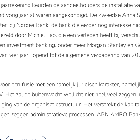
 jaarrekening keurden de aandeelhouders de installatie v
nd vorig jaar al waren aangekondigd. De Zweedse Anna Sto
ten bij Nordea Bank, de bank die eerder nog interesse h
eld door Michiel Lap, die een verleden heeft bij verschi
 en investment banking, onder meer Morgan Stanley en G
van vier jaar, lopend tot de algemene vergadering van 2
 voor een fusie met een tamelijk juridisch karakter, na
 Het zal de buitenwacht wellicht niet heel veel zegge
ing van de organisatiestructuur. Het verstrekt de kapitaal
 eigen zeggen administratieve processen. ABN AMRO Bank N