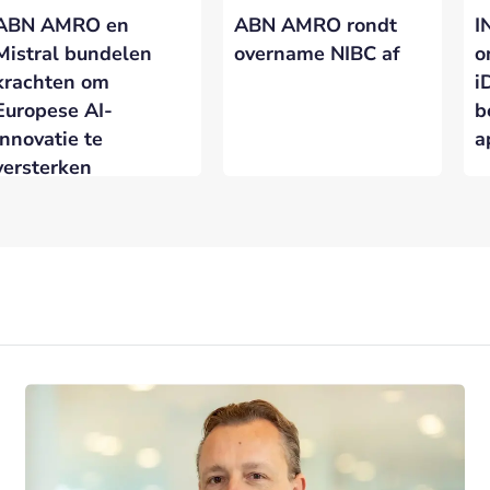
ABN AMRO en
ABN AMRO rondt
I
Mistral bundelen
overname NIBC af
o
krachten om
i
Europese AI-
b
innovatie te
a
versterken