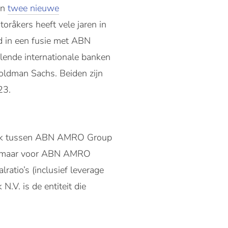
an
twee nieuwe
råkers heeft vele jaren in
ad in een fusie met ABN
llende internationale banken
oldman Sachs. Beiden zijn
023.
melijk tussen ABN AMRO Group
n, maar voor ABN AMRO
ratio’s (inclusief leverage
.V. is de entiteit die