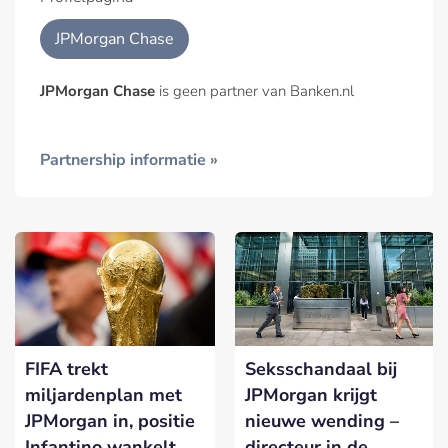
JPMorgan Chase
JPMorgan Chase
is geen partner van Banken.nl
Partnership informatie »
FIFA trekt
Seksschandaal bij
miljardenplan met
JPMorgan krijgt
JPMorgan in, positie
nieuwe wending –
Infantino wankelt
directeur in de