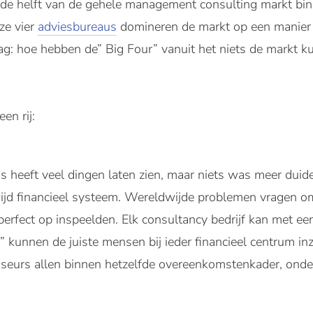
a de helft van de gehele management consulting markt bi
ze vier
adviesbureaus
domineren de markt op een manier 
g: hoe hebben de” Big Four” vanuit het niets de markt k
en rij:
s heeft veel dingen laten zien, maar niets was meer duide
ijd financieel systeem. Wereldwijde problemen vragen o
perfect op inspeelden. Elk consultancy bedrijf kan met een
 kunnen de juiste mensen bij ieder financieel centrum in
seurs allen binnen hetzelfde overeenkomstenkader, onde