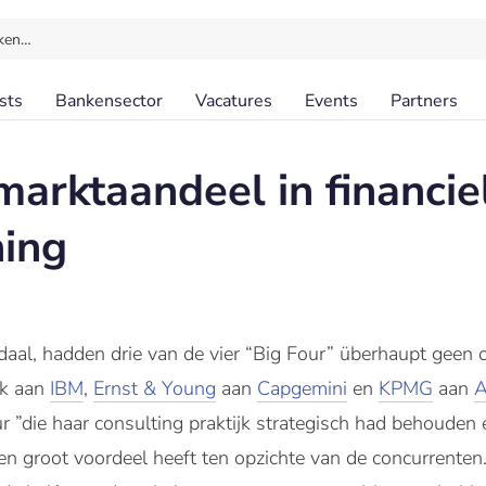
ken…
sts
Bankensector
Vacatures
Events
Partners
marktaandeel in financie
ning
aal, hadden drie van de vier “Big Four” überhaupt geen c
ak aan
IBM
,
Ernst & Young
aan
Capgemini
en
KPMG
aan
A
”die haar consulting praktijk strategisch had behouden 
een groot voordeel heeft ten opzichte van de concurrente