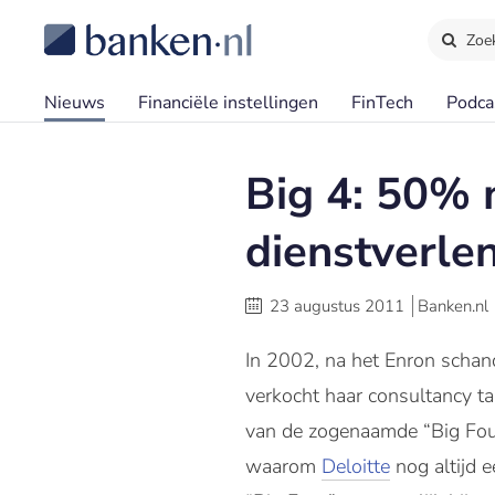
Zoe
Nieuws
Financiële instellingen
FinTech
Podca
Big 4: 50% 
dienstverle
23 augustus 2011
Banken.nl
In 2002, na het Enron schand
verkocht haar consultancy t
van de zogenaamde “Big Four 
waarom
Deloitte
nog altijd 