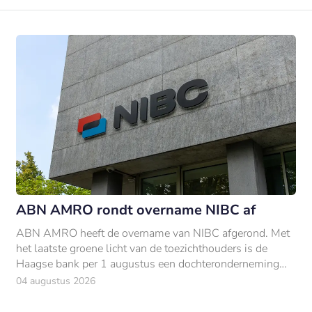
ABN AMRO rondt overname NIBC af
ABN AMRO heeft de overname van NIBC afgerond. Met
het laatste groene licht van de toezichthouders is de
Haagse bank per 1 augustus een dochteronderneming
van ABN AMRO.
04 augustus 2026