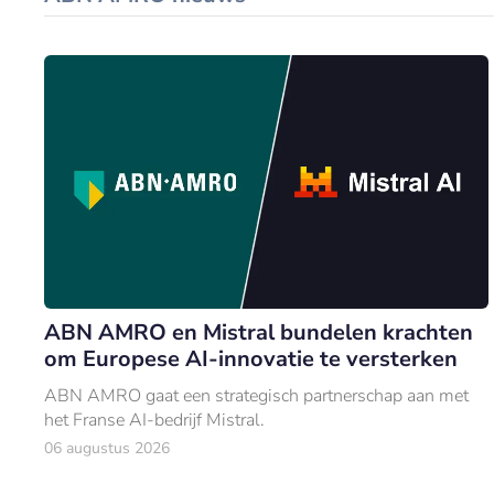
ABN AMRO en Mistral bundelen krachten
om Europese AI-innovatie te versterken
ABN AMRO gaat een strategisch partnerschap aan met
het Franse AI-bedrijf Mistral.
06 augustus 2026