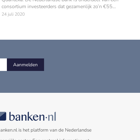
consortium investeerders dat gezamenlijk zo’n €55
miljoen steekt in het Britse softwarebedrijf.
24 juli 2020
Aanmelden
anken.nl is het platform van de Nederlandse