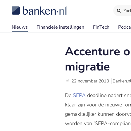
Zoe
Nieuws
Financiële instellingen
FinTech
Podca
Accenture 
migratie
22 november 2013
Banken.n
De
SEPA
deadline nadert sne
klaar zijn voor de nieuwe fo
gemakkelijker kunnen doorvoer
worden van ‘SEPA-compliant