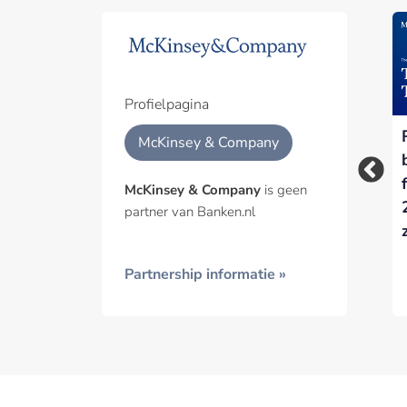
Part
Een pa
het p
Profielpagina
Automatisering
Bank of England
Geïnt
McKinsey & Company
vervangt 30% van
verduidelijkt rol
banen in
McKinsey en Deloitte
McKinsey & Company
is geen
bankensector
partner van Banken.nl
Partnership informatie »