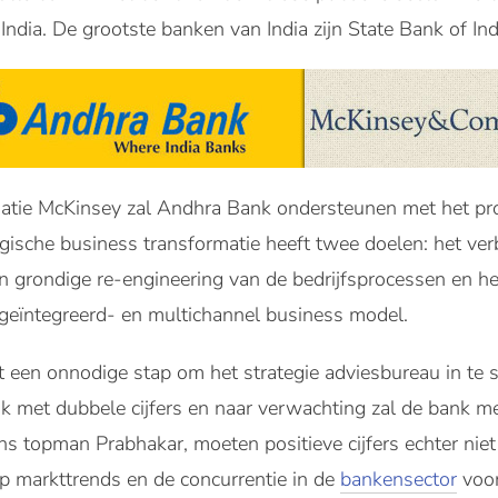
ndia. De grootste banken van India zijn State Bank of Ind
atie McKinsey zal Andhra Bank ondersteunen met het pro
gische business transformatie heeft twee doelen: het ver
een grondige re-engineering van de bedrijfsprocessen en h
geïntegreerd- en multichannel business model.
et een onnodige stap om het strategie adviesbureau in te s
k met dubbele cijfers en naar verwachting zal de bank m
ens topman Prabhakar, moeten positieve cijfers echter niet
op markttrends en de concurrentie in de
bankensector
voor