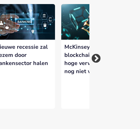
 versterken en zichtbaar te maken op
ieuwe recessie zal
McKinsey:
Te
ezem door
blockchain maakt
op
ankensector halen
hoge verwachtingen
on
nog niet waar
ba