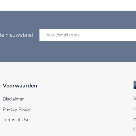
de nieuwsbrief
Voorwaarden
B
Disclaimer
f
Privacy Policy
m
Terms of Use
f