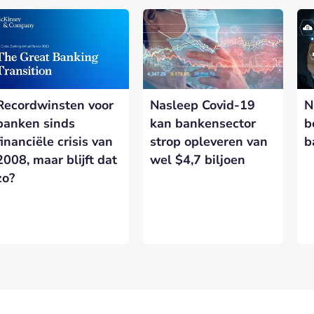
nerships bij Banken.nl
rtnership met Banken.nl biedt diverse mogelijkheden om je merk te
latform voor de Nederlandse bankensector.
Recordwinsten voor
Nasleep Covid-19
N
eresseerd in meer informatie?
Laat hieronder je gegevens achter.
banken sinds
kan bankensector
b
financiële crisis van
strop opleveren van
b
2008, maar blijft dat
wel $4,7 biljoen
zo?
VERSTUREN