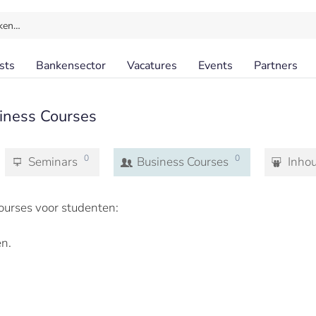
ken…
sts
Bankensector
Vacatures
Events
Partners
iness Courses
0
0
Seminars
Business Courses
Inho
ourses voor studenten:
n.