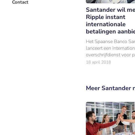
Contact
Santander wil me
Ripple instant
internationale
betalingen aanbi
Het Spaanse Banco Sa
lanceert een internatio
overschrijfdienst voor p
klanten via de blockcha
18 april 2018
Hiermee moeten intern
overschrijvingen ‘insta
verwerkt.
Meer Santander 