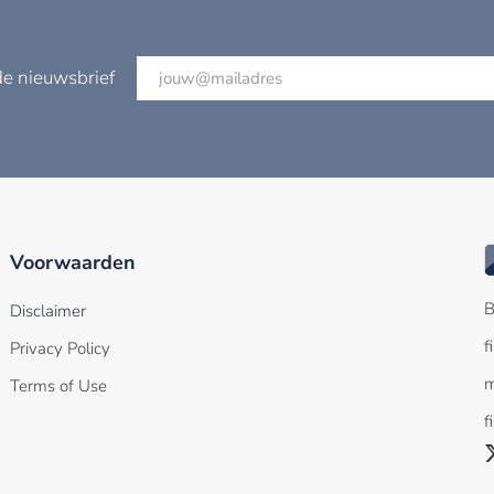
de nieuwsbrief
Voorwaarden
B
Disclaimer
f
Privacy Policy
m
Terms of Use
f