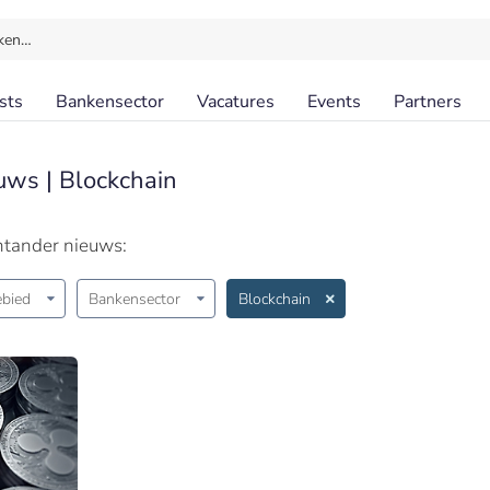
ken…
sts
Bankensector
Vacatures
Events
Partners
uws | Blockchain
ntander nieuws:
bied
Bankensector
Blockchain