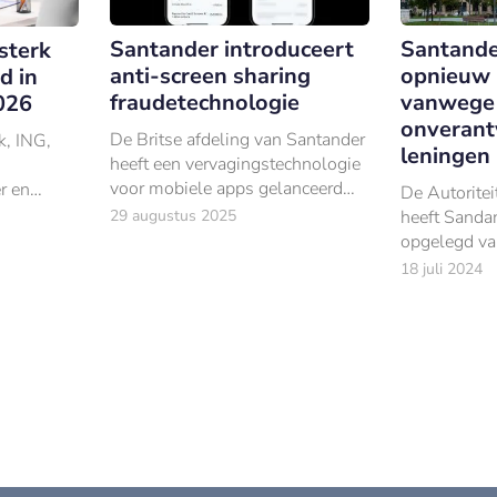
Santander introduceert
Santande
 sterk
anti-screen sharing
opnieuw 
d in
fraudetechnologie
vanwege 
026
onveran
De Britse afdeling van Santander
, ING,
leningen
heeft een vervagingstechnologie
voor mobiele apps gelanceerd
r en
De Autoritei
om zijn klanten te beschermen
en jaar
29 augustus 2025
heeft Sanda
tegen fraudeurs die screen
r noemen.
opgelegd va
sharing-technieken gebruiken.
vanwege het
18 juli 2024
onverantwoo