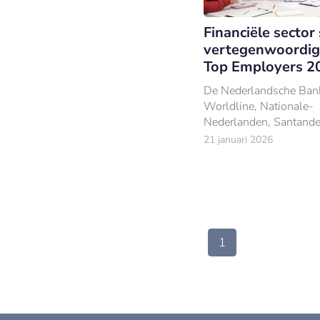
Financiële sector
vertegenwoordig
Top Employers 2
De Nederlandsche Bank
Worldline, Nationale-
Nederlanden, Santande
HSBC mogen zichzelf e
21 januari 2026
lang een top werkgeve
1