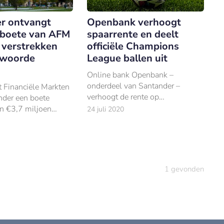
r ontvangt
Openbank verhoogt
boete van AFM
spaarrente en deelt
verstrekken
officiële Champions
twoorde
League ballen uit
Online bank Openbank –
onderdeel van Santander –
t Financiële Markten
verhoogt de rente op
nder een boete
spaartegoeden tot 0,2%. Daarbij
n €3,7 miljoen
24 juli 2020
hanteert de bank geen minimum
 verstrekken van
of maximum tegoed.
rde leningen.
1
gevonden