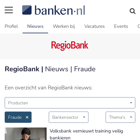
Profiel
Nieuws
Werken bij
Vacatures
Events
C
RegioBank |
Nieuws | Fraude
Een overzicht van RegioBank nieuws:
Producten
Fraude
Bankensector
Thema's
Volksbank vernieuwt training veilig
bankieren