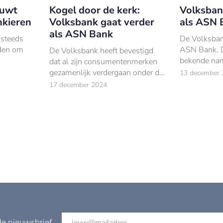
euwt
Kogel door de kerk:
Volksban
nkieren
Volksbank gaat verder
als ASN 
als ASN Bank
 steeds
De Volksbank
den om
ASN Bank. 
De Volksbank heeft bevestigd
bekende na
dat al zijn consumentenmerken
Wonen en R
gezamenlijk verdergaan onder de
13 december 
vlag van ASN Bank.
17 december 2024
de nieuwsbrief