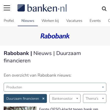
Profiel
Nieuws
Werken bij
Vacatures
Events
C
Rabobank |
Nieuws | Duurzaam
financieren
Een overzicht van Rabobank nieuws:
Producten
Duurzaam financieren
Bankensector
Thema's
Eerste OESO-klacht tegen bank om