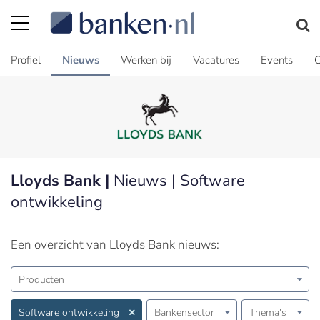
Profiel
Nieuws
Werken bij
Vacatures
Events
C
Lloyds Bank |
Nieuws | Software
ontwikkeling
Een overzicht van Lloyds Bank nieuws:
Producten
Software ontwikkeling
Bankensector
Thema's